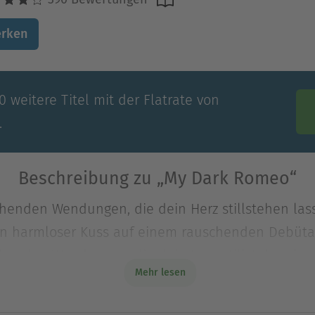
rken
 weitere Titel mit der Flatrate von
.
Beschreibung zu „My Dark Romeo“
henden Wendungen, die dein Herz stillstehen las
 ein harmloser Kuss auf einem rauschenden Debütan
henden Wendungen, die dein Herz stillstehen las
Mehr lesen
 ein harmloser Kuss auf einem rauschenden Debüta
em gut aussehenden Fremden. Doch im Gegensatz