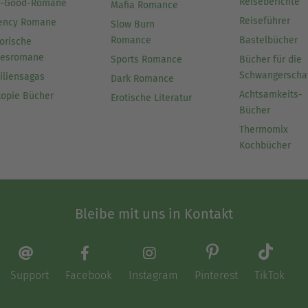
Reiseberichte
l-Good-Romane
Mafia Romance
Reiseführer
ency Romane
Slow Burn
Romance
Bastelbücher
orische
besromane
Sports Romance
Bücher für die
Schwangerscha
iliensagas
Dark Romance
Achtsamkeits-
topie Bücher
Erotische Literatur
Bücher
Thermomix
Kochbücher
Bleibe mit uns in Kontakt
Support
Facebook
Instagram
Pinterest
TikTok