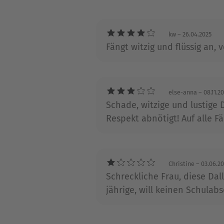
wurden. Sie studierte Politi
und ihren Söhnen. Sie triff
kw
– 26.04.2025
Shows und fängt Sonnenstrah
Fängt witzig und flüssig an, 
else-anna
– 08.11.2
Schade, witzige und lustige 
Respekt abnötigt! Auf alle Fäl
Christine
– 03.06.2
Schreckliche Frau, diese Dal
jährige, will keinen Schulab