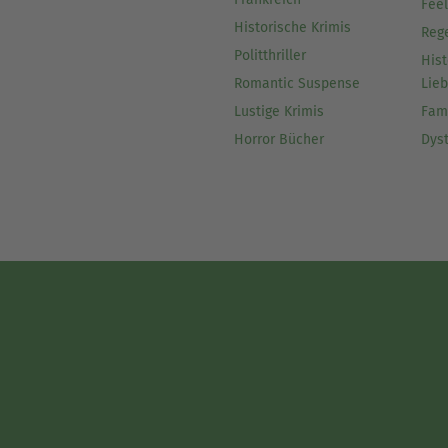
Fee
Historische Krimis
Reg
Politthriller
Hist
Romantic Suspense
Lie
Lustige Krimis
Fam
Horror Bücher
Dys