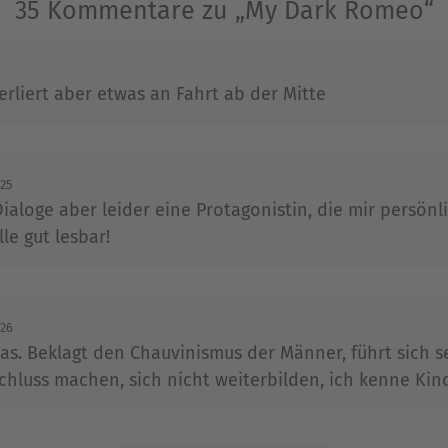
35 Kommentare zu „My Dark Romeo“
k, Wirtschaft und Philosophie und lebt heute in K
t exzentrische Modeentscheidungen, genießt guten 
len mit ihrer faulen Katze ein.
verliert aber etwas an Fahrt ab der Mitte
Ausblenden
025
Dialoge aber leider eine Protagonistin, die mir persönl
le gut lesbar!
026
las. Beklagt den Chauvinismus der Männer, führt sich se
schluss machen, sich nicht weiterbilden, ich kenne Kind