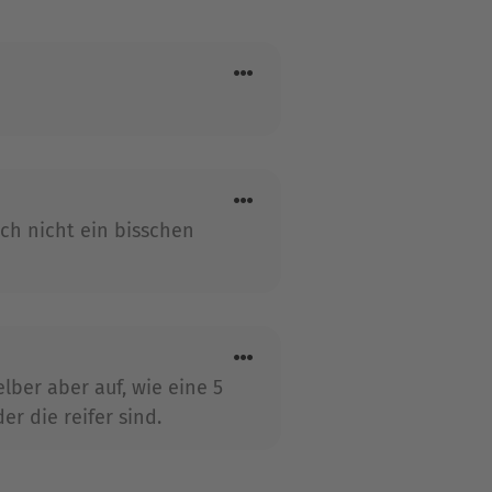
alifornien mit ihrem Ehemann
Wein, schlechte Reality-TV-
ich nicht ein bisschen
lber aber auf, wie eine 5
er die reifer sind.