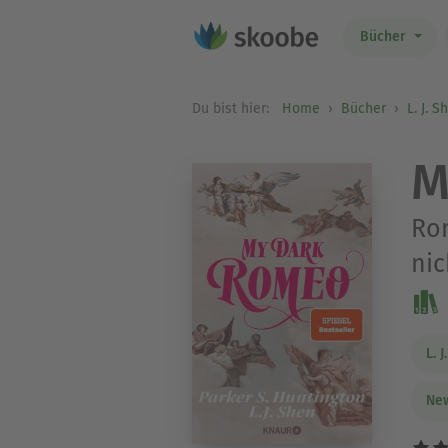
Bücher
Du bist hier:
Home
Bücher
L. J. S
M
Rom
nic
L. 
New