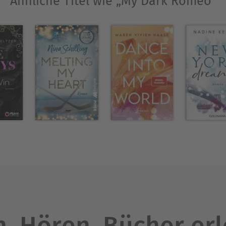
Ähnliche Titel wie „My Dark Romeo“
. Hören. Bücher er