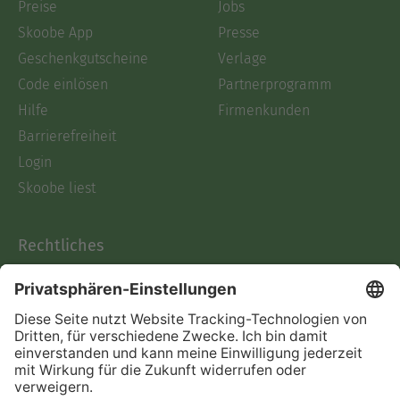
Preise
Jobs
Skoobe App
Presse
Geschenkgutscheine
Verlage
Code einlösen
Partnerprogramm
Hilfe
Firmenkunden
Barrierefreiheit
Login
Skoobe liest
Rechtliches
Datenschutz
AGB
Informationen nach Data
Act
Verträge hier kündigen
Impressum