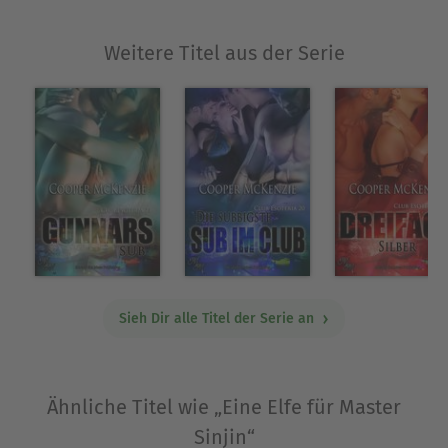
kaufen? Ein erotischer Liebesroman für
Erwachsene mit explizitem Inhalt. Die einzelnen
Weitere Titel aus der Serie
Bände der Reihe sind in sich abgeschlossen. Zum
besseren Verständnis und um die gesamte
Geschichte aller Figuren zu erfahren, empfiehlt es
sich jedoch, alle Bände in der Reihenfolge ihres
Erscheinens zu lesen. Länge: rund 22.800 Wörter
Über Cooper McKenzie
Cooper McKenzie findet eigentlich, dass sie etwa
hundert Jahre zu spät geboren wurde, sie weiß
aber Klimaanlagen, Computer und diverse andere
Sieh Dir alle Titel der Serie an
Annehmlichkeiten des modernen Lebens
durchaus zu schätzen. Wenn sie nicht gerade von
ihrem nächsten Buch träumt, liest Cooper sehr
gerne—alles außer Gruselgeschichten—strickt für
Ähnliche Titel wie „Eine Elfe für Master
wohltätige Zwecke oder spielt mit ihrer neuen
Sinjin“
Gefährtin, der Mischlingshündin Honey.