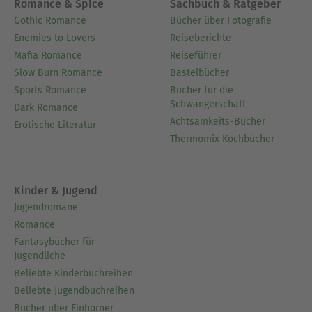
Romance & Spice
Sachbuch & Ratgeber
Gothic Romance
Bücher über Fotografie
Enemies to Lovers
Reiseberichte
Mafia Romance
Reiseführer
Slow Burn Romance
Bastelbücher
Sports Romance
Bücher für die
Schwangerschaft
Dark Romance
Achtsamkeits-Bücher
Erotische Literatur
Thermomix Kochbücher
Kinder & Jugend
Jugendromane
Romance
Fantasybücher für
Jugendliche
Beliebte Kinderbuchreihen
Beliebte Jugendbuchreihen
Bücher über Einhörner