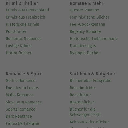
noch das Leben selbst ...
Krimi & Thriller
Romane & Mehr
Krimis aus Deutschland
Queere Romane
Ausblenden
Krimis aus Frankreich
Feministische Bücher
Historische Krimis
Feel-Good-Romane
Politthriller
Regency Romane
Romantic Suspense
Historische Liebesromane
Lustige Krimis
Familiensagas
Horror Bücher
Dystopie Bücher
Romance & Spice
Sachbuch & Ratgeber
Gothic Romance
Bücher über Fotografie
Enemies to Lovers
Reiseberichte
Mafia Romance
Reiseführer
Slow Burn Romance
Bastelbücher
Sports Romance
Bücher für die
Schwangerschaft
Dark Romance
Achtsamkeits-Bücher
Erotische Literatur