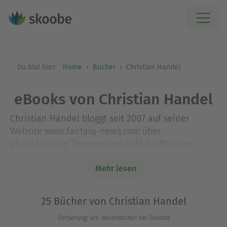
Du bist hier:
Home
Bücher
Christian Handel
eBooks von Christian Handel
Christian Handel bloggt seit 2007 auf seiner
Website www.fantasy-news.com über
phantastische Themen und liebt Stoffe über
starke Frauen, märchen- und mythenhafte Motive
und queere Themen. Als Gutachter für
Mehr lesen
unterschiedliche Verlage und durch die
Moderation von Lesungen und
25 Bücher von Christian Handel
Autorenveranstaltungen kennt er sich mit dem
Sortierung: am beliebtesten bei Skoobe
Buchmarkt bestens aus. Er hat zwei