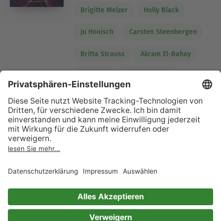
Brigitte Melzer
Holly Black
Ju Honisch
Carsten Steenbergen
Britta Strauss
Akram El-Bahay
Ava Reed
Julianna Grohe
Laura Labas
Christian Handel
Janna Ruth
Jenny Benkau
Corinna Götte
10 Bewertungen
Die Nacht der Königinnen
Christian Handel