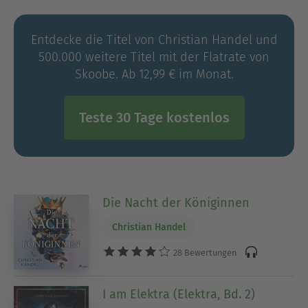
Kurzgeschichtenanthologien herausgegeben und
veröffentlichte 2017 seinen ersten Roman, "Rosen
Entdecke die Titel von Christian Handel und
& Knochen" (Drachenmond), der für den Seraph
500.000 weitere Titel mit der Flatrate von
2018 nominiert ist.
Skoobe. Ab 12,99 € im Monat.
Teste 30 Tage kostenlos
Die Nacht der Königinnen
Christian Handel
28 Bewertungen
I am Elektra (Elektra, Bd. 2)