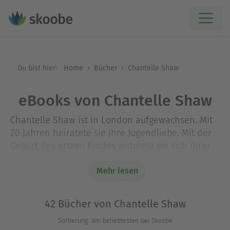
Du bist hier:
Home
Bücher
Chantelle Shaw
eBooks von Chantelle Shaw
Chantelle Shaw ist in London aufgewachsen. Mit
20 Jahren heiratete sie ihre Jugendliebe. Mit der
Geburt des ersten Kindes widmete sie sich ihrer
Rolle als Hausfrau und Mutter, ein Vollzeitjob, da
die Familie bald auf sechs Kinder und
Mehr lesen
verschiedene Haustiere anwuchs. Chantelle Shaw
entdeckte die Liebesromane von Mills & Boon, die
42 Bücher von Chantelle Shaw
sie schon aus ihrer Jugend kannte, in den ersten
Sortierung: am beliebtesten bei Skoobe
Jahren als Mutter neu. Während ihrer unfreiwillig