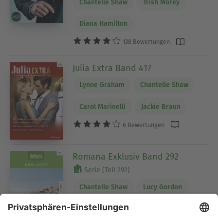
Chantelle Shaw
Trish Morey
Diana Hamilton
138 Bewertungen
Julia Extra Band 417
Lynne Graham
Chantelle Shaw
Carol Marinelli
Jackie Braun
6 Bewertungen
Romana Exklusiv Band 292
Serie (Teil 292)
Chantelle Shaw
Lucy Gordon
Sarah Leigh Chase