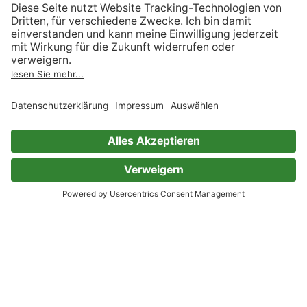
14 Bewertungen
Der Fürst und das Showgirl
Chantelle Shaw
2 Bewertungen
Julia Platin Band 10
Chantelle Shaw
Rebecca Winters
Diana Hamilton
8 Bewertungen
Sinnliche Blicke aus saphirblauen
Augen
Chantelle Shaw