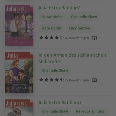
nimmt ihre meiste Zeit ein, aber wenn sie einen
Julia Extra Band 461
freien Kopf braucht, geht sie in ihren Garten oder
spazieren. Manchmal wünschte sie sich nur, dass
Susan Meier
Chantelle Shaw
sie auch von der Hausarbeit einen freien Kopf
Kate Hardy
Lucy Gordon
bekommen würde.
41 Bewertungen
In den Armen des sizilianischen
Milliardärs
Chantelle Shaw
77 Bewertungen
Julia Extra Band 463
Chantelle Shaw
Rebecca Winters