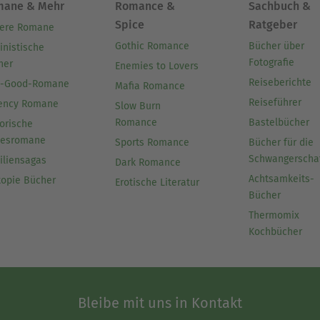
mane & Mehr
Romance &
Sachbuch &
Spice
Ratgeber
ere Romane
Gothic Romance
Bücher über
inistische
Fotografie
her
Enemies to Lovers
Reiseberichte
l-Good-Romane
Mafia Romance
Reiseführer
ency Romane
Slow Burn
Romance
Bastelbücher
orische
besromane
Sports Romance
Bücher für die
Schwangerscha
iliensagas
Dark Romance
Achtsamkeits-
topie Bücher
Erotische Literatur
Bücher
Thermomix
Kochbücher
Bleibe mit uns in Kontakt