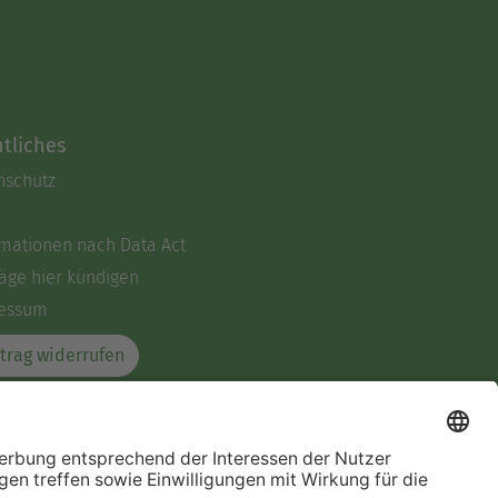
tliches
nschutz
rmationen nach Data Act
äge hier kündigen
essum
trag widerrufen