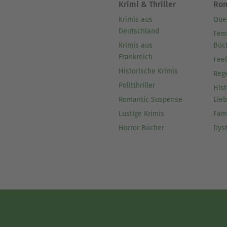
Krimi & Thriller
Ro
Krimis aus
Que
Deutschland
Fem
Krimis aus
Büc
Frankreich
Fee
Historische Krimis
Reg
Politthriller
Hist
Romantic Suspense
Lie
Lustige Krimis
Fam
Horror Bücher
Dys