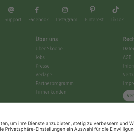
Support
Facebook
Instagram
Pinterest
TikTok
Über uns
Rech
Über Skoobe
Date
Jobs
AGB
Presse
Info
Verlage
Vertr
Partnerprogramm
Impr
Firmenkunden
Ver