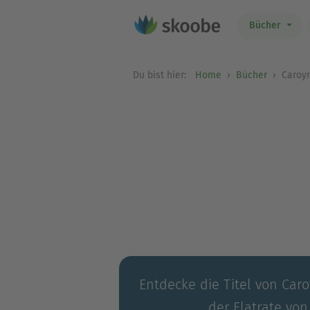
Bücher
Du bist hier:
Home
Bücher
Caroyn
Entdecke die Titel von Caro
der Flatrate von