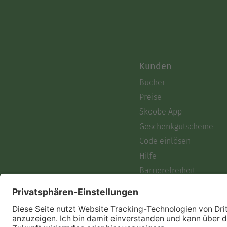
Kunden
Bücher
Preise
Skoobe App
Geschenkgutscheine
Code einlösen
Hilfe
Barrierefreiheit
Login
Skoobe liest