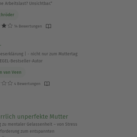
e Arbeitslast? Unsichtbar.“
chröder
14 Bewertungen
r
beserklärung | - nicht nur zum Muttertag
IEGEL-Bestseller-Autor
n van Veen
4 Bewertungen
rrlich unperfekte Mutter
 zu mentaler Gelassenheit – von Stress
forderung zum entspannten