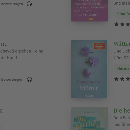
Und mein
 Bewertungen
Sina S
ind
Mütte
iebevoll erziehen - eine
Eine Lie
ster Hand
| Der SP
Herma
 Bewertungen
ta
Die he
Dein Weg
und Über