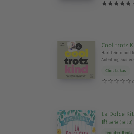
2
Cool trotz K
Hart feiern und l
Anleitung aus er
Clint Lukas
0
La Dolce Ki
Serie (Teil 3)
Jennifer Bentz