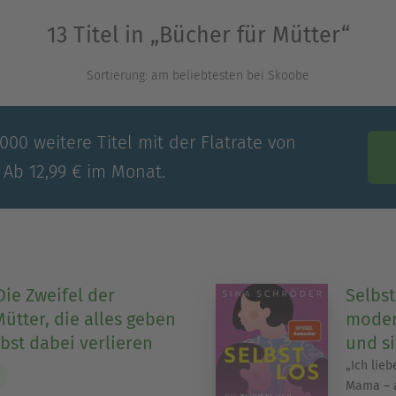
Ausblenden
13 Titel in „Bücher für Mütter“
Sortierung: am beliebtesten bei Skoobe
00 weitere Titel mit der Flatrate von
 Ab 12,99 € im Monat.
Die Zweifel der
Selbst
tter, die alles geben
moder
bst dabei verlieren
und si
„Ich lie
Mama – a