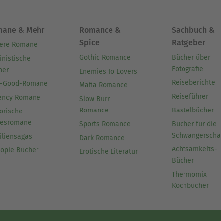
mane & Mehr
Romance &
Sachbuch &
Spice
Ratgeber
ere Romane
Gothic Romance
Bücher über
inistische
Fotografie
her
Enemies to Lovers
Reiseberichte
l-Good-Romane
Mafia Romance
Reiseführer
ency Romane
Slow Burn
Romance
Bastelbücher
orische
besromane
Sports Romance
Bücher für die
Schwangerscha
iliensagas
Dark Romance
Achtsamkeits-
topie Bücher
Erotische Literatur
Bücher
Thermomix
Kochbücher