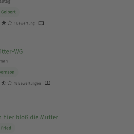
alltag
 Geibert
1 Bewertung
ütter-WG
oman
Bernson
18 Bewertungen
n hier bloß die Mutter
 Fried