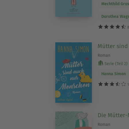
Mechthild Gro
Dorothea Wag
8
Mütter sin
Roman
Serie (Teil 2)
Hanna Simon
1
Die Mütter-
Roman