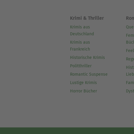
Krimi & Thriller
Ro
Krimis aus
Que
Deutschland
Fem
Krimis aus
Büc
Frankreich
Fee
Historische Krimis
Reg
Politthriller
Hist
Romantic Suspense
Lie
Lustige Krimis
Fam
Horror Bücher
Dys