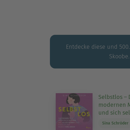
Entdecke diese und 500.0
Skoobe.
Selbstlos – 
modernen Mü
und sich sel
Sina Schröder