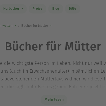
Hörbücher
Preise
Blog
Hilfe
nwelten
Bücher für Mütter
Bücher für Mütter
ele die wichtigste Person im Leben. Nicht nur weil 
 uns (auch im Erwachsenenalter) in sämtlichen L
 des bevorstehenden Muttertags widmen wir diese 
, die täglich ihr Bestes geben. Entdecke jetzt l
 und Ratgeber rund ums Mama sein.
Mehr lesen