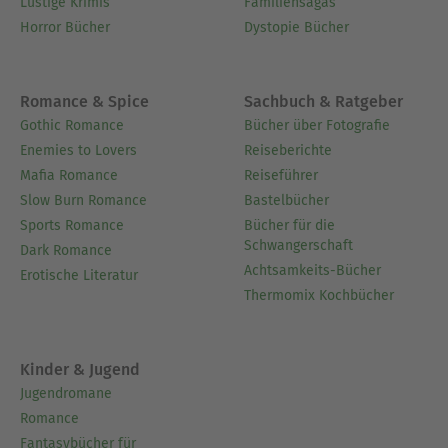
Lustige Krimis
Familiensagas
Horror Bücher
Dystopie Bücher
Romance & Spice
Sachbuch & Ratgeber
Gothic Romance
Bücher über Fotografie
Enemies to Lovers
Reiseberichte
Mafia Romance
Reiseführer
Slow Burn Romance
Bastelbücher
Sports Romance
Bücher für die
Schwangerschaft
Dark Romance
Achtsamkeits-Bücher
Erotische Literatur
Thermomix Kochbücher
Kinder & Jugend
Jugendromane
Romance
Fantasybücher für