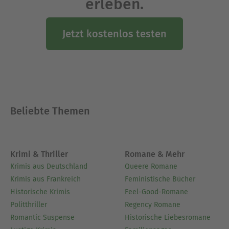
erleben.
Sina Schröder (*1983) weiß genau, wovon sie
spricht: Die Diplom-Theologin und Mama von vier
Jetzt kostenlos testen
Kindern arbeitet als Seelsorgerin und berät
Mütter, die sich zwischen Schwangerschaft,
Windeln wechseln und Frausein verlieren. Über
ihren Alltag und ihre Arbeit schreibt sie als
@feelslike_sina auf Instagram und der
Autor*innen-Plattform Steady.com. Sina lebt und
Beliebte Themen
arbeitet in einer Kleinstadt in Niedersachsen -
und schläft das ganze Jahr über am liebsten
draußen.
Krimi & Thriller
Romane & Mehr
Ausblenden
Krimis aus Deutschland
Queere Romane
Krimis aus Frankreich
Feministische Bücher
Historische Krimis
Feel-Good-Romane
Politthriller
Regency Romane
Romantic Suspense
Historische Liebesromane