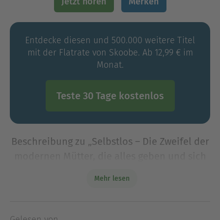
Jetzt hören
Merken
Entdecke diesen und 500.000 weitere Titel
mit der Flatrate von Skoobe. Ab 12,99 € im
Monat.
Teste 30 Tage kostenlos
Beschreibung zu „Selbstlos – Die Zweifel der
modernen Mütter, die alles geben und sich
selbst dabei verlieren“
Mehr lesen
Was macht eine gute Mutter aus? Die Gesellschaft
zeigt das Bild einer Frau, die alles schafft:
Working Mum, Entertainerin, sexy Vamp. Ein Motiv,
Gelesen von