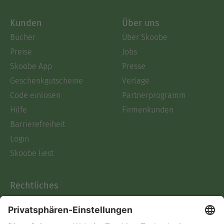
Kunden
Über uns
Bücher
Über Skoobe
Preise
Jobs
Skoobe App
Presse
Geschenkgutscheine
Verlage
Code einlösen
Partnerprogramm
Hilfe
Firmenkunden
Barrierefreiheit
Login
Skoobe liest
Rechtliches
Datenschutz
AGB