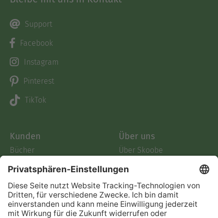
Bleibe mit uns in Kontakt
Support
Facebook
Instagram
Pinterest
TikTok
Kunden
Über uns
Bücher
Über Skoobe
Preise
Jobs
Skoobe App
Presse
Geschenkgutscheine
Verlage