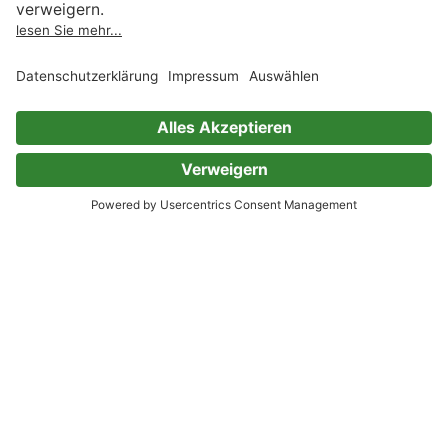
Code einlösen
Partnerprogramm
Hilfe
Firmenkunden
Barrierefreiheit
Login
Skoobe liest
Rechtliches
Datenschutz
AGB
Informationen nach Data
Act
Verträge hier kündigen
Impressum
Vertrag widerrufen