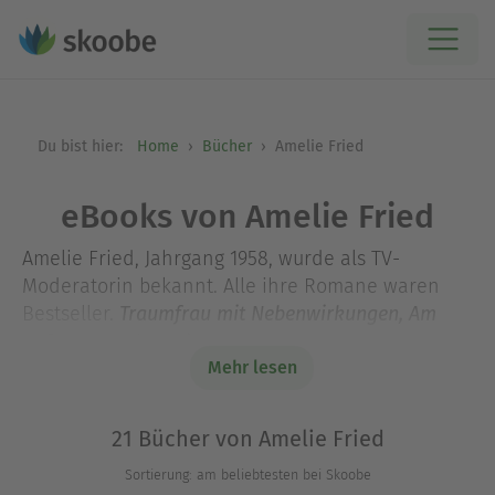
Du bist hier:
Home
Bücher
Amelie Fried
eBooks von Amelie Fried
Amelie Fried, Jahrgang 1958, wurde als TV-
Moderatorin bekannt. Alle ihre Romane waren
Bestseller.
Traumfrau mit Nebenwirkungen, Am
Anfang war der Seitensprung, Der Mann von
Mehr lesen
und
nebenan, Liebes Leid und Lust
Rosannas
wurden erfolgreiche Fernsehfilme. Für
Tochter
ihre Kinderbücher erhielt sie verschiedene
21 Bücher von Amelie Fried
Auszeichnungen, darunter den »Deutschen
Sortierung: am beliebtesten bei Skoobe
Jugendliteraturpreis«. Zusammen mit ihrem Mann