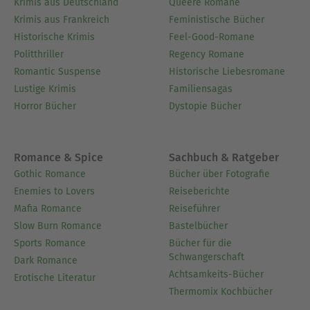
Krimis aus Deutschland
Queere Romane
Krimis aus Frankreich
Feministische Bücher
Historische Krimis
Feel-Good-Romane
Politthriller
Regency Romane
Romantic Suspense
Historische Liebesromane
Lustige Krimis
Familiensagas
Horror Bücher
Dystopie Bücher
Romance & Spice
Sachbuch & Ratgeber
Gothic Romance
Bücher über Fotografie
Enemies to Lovers
Reiseberichte
Mafia Romance
Reiseführer
Slow Burn Romance
Bastelbücher
Sports Romance
Bücher für die
Schwangerschaft
Dark Romance
Achtsamkeits-Bücher
Erotische Literatur
Thermomix Kochbücher