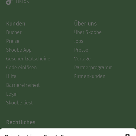
TikTok
Kunden
Über uns
Bücher
Über Skoobe
Preise
Jobs
Skoobe App
Presse
Geschenkgutscheine
Verlage
Code einlösen
Partnerprogramm
Hilfe
Firmenkunden
Barrierefreiheit
Login
Skoobe liest
Rechtliches
Datenschutz