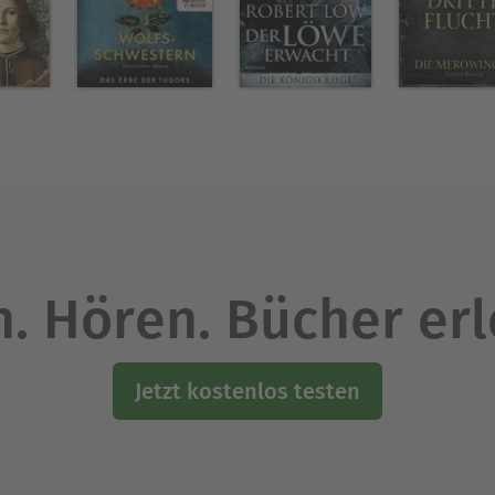
m Herbst 2022 endlich ein neues Abenteuer von Ri
gte zur Freude der Fans im Sommer 2024 ein weite
Ausblenden
. Hören. Bücher er
Jetzt kostenlos testen