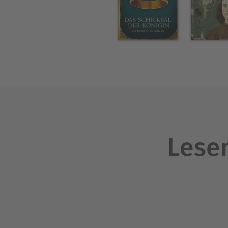
als fünfzehn Jahren Pause i
Mit
SHARPES KOMMANDO
fol
Lesen