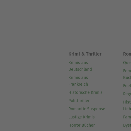
Krimi & Thriller
Ro
Krimis aus
Que
Deutschland
Fem
Krimis aus
Büc
Frankreich
Fee
Historische Krimis
Reg
Politthriller
Hist
Romantic Suspense
Lie
Lustige Krimis
Fam
Horror Bücher
Dys