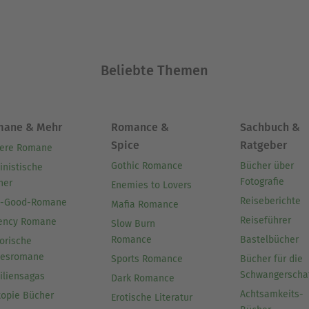
Beliebte Themen
mane & Mehr
Romance &
Sachbuch &
Spice
Ratgeber
ere Romane
Gothic Romance
Bücher über
inistische
Fotografie
her
Enemies to Lovers
Reiseberichte
l-Good-Romane
Mafia Romance
Reiseführer
ency Romane
Slow Burn
Romance
Bastelbücher
orische
besromane
Sports Romance
Bücher für die
Schwangerscha
iliensagas
Dark Romance
Achtsamkeits-
topie Bücher
Erotische Literatur