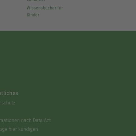
Wissensbücher für
Kinder
tliches
nschutz
rmationen nach Data Act
äge hier kündigen