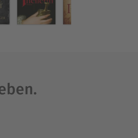
chard Sharpe vor.
res.
leben.