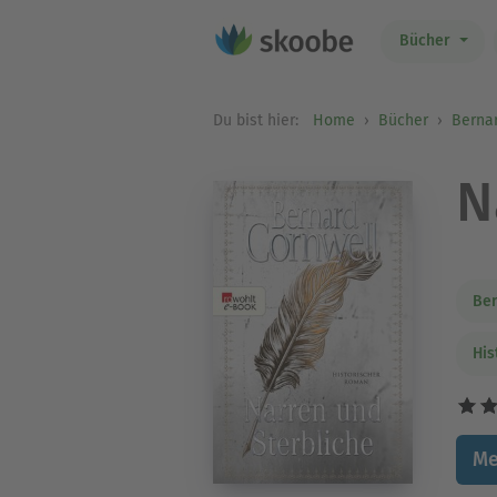
Bücher
Du bist hier:
Home
Bücher
Berna
N
Ber
His
Me