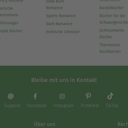
ency Romane
Slow Burn
Romance
Bastelbücher
orische
besromane
Sports Romance
Bücher für die
Schwangerscha
iliensagas
Dark Romance
Achtsamkeits-
topie Bücher
Erotische Literatur
Bücher
Thermomix
Kochbücher
Bleibe mit uns in Kontakt
Support
Facebook
Instagram
Pinterest
TikTok
Über uns
Rech