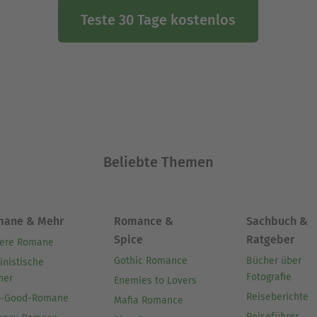
Teste 30 Tage kostenlos
Beliebte Themen
mane & Mehr
Romance &
Sachbuch &
Spice
Ratgeber
ere Romane
Gothic Romance
Bücher über
inistische
Fotografie
her
Enemies to Lovers
Reiseberichte
l-Good-Romane
Mafia Romance
Reiseführer