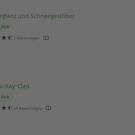
erglanz und Schneegestöber
 Dick
2 Bewertungen
acKay-Clan
 Dick
49 Bewertungen