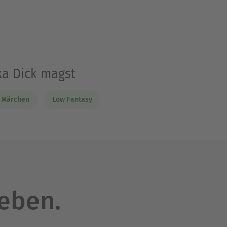
ka Dick magst
& Märchen
Low Fantasy
leben.