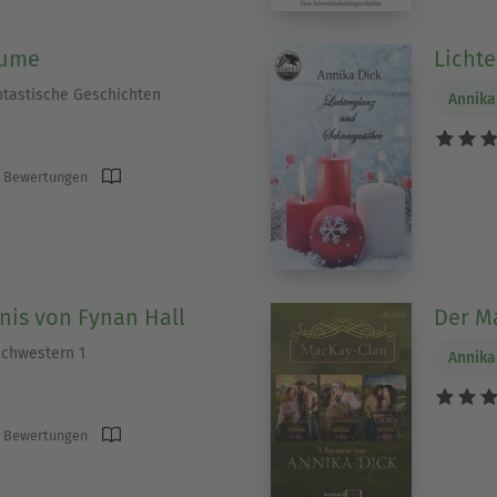
lume
Licht
ntastische Geschichten
Annika
 Bewertungen
is von Fynan Hall
Der M
Schwestern 1
Annika
 Bewertungen