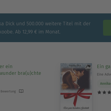
ka Dick und 500.000 weitere Titel mit der
koobe. Ab 12,99 € im Monat.
er ein
Ein g
wunder bra(u)chte
Eine Adv
Annika
 Bewertung