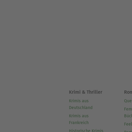
Krimi & Thriller
Ro
Krimis aus
Que
Deutschland
Fem
Krimis aus
Büc
Frankreich
Fee
Historische Krimis