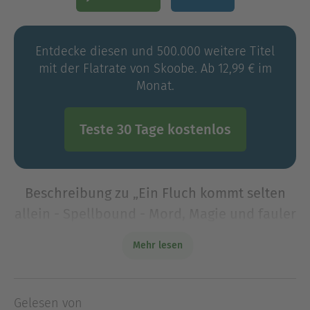
Entdecke diesen und 500.000 weitere Titel
mit der Flatrate von Skoobe. Ab 12,99 € im
Monat.
Teste 30 Tage kostenlos
Beschreibung zu „Ein Fluch kommt selten
allein - Spellbound - Mord, Magie und fauler
Zauber, Folge 10 (Ungekürzt)“
Mehr lesen
Das Finale der ersten Staffel um die verhexte
Stadt Spellbound und ihre liebenswerten,
magischen Bewohner!Emmas großer Tag rückt
Gelesen von