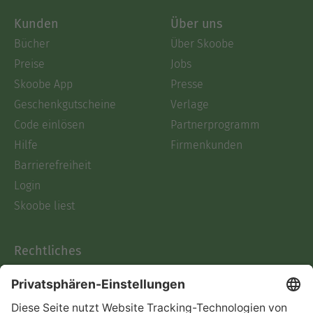
Kunden
Über uns
Bücher
Über Skoobe
Preise
Jobs
Skoobe App
Presse
Geschenkgutscheine
Verlage
Code einlösen
Partnerprogramm
Hilfe
Firmenkunden
Barrierefreiheit
Login
Skoobe liest
Rechtliches
Datenschutz
AGB
Informationen nach Data