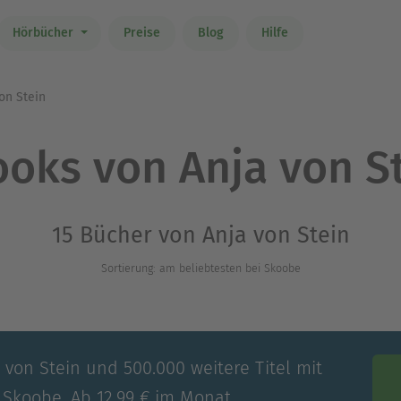
Hörbücher
Preise
Blog
Hilfe
on Stein
oks von Anja von S
15 Bücher von Anja von Stein
Sortierung: am beliebtesten bei Skoobe
 von Stein und 500.000 weitere Titel mit
 Skoobe. Ab 12,99 € im Monat.