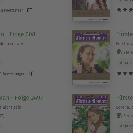
 Bewertungen
n - Folge 008
Fürst
 doch schwer!
Fürstin w
Serie 
Anja v
9 Bewertungen
an - Folge 2497
Fürst
f nicht sein
Lorena, 
97)
Serie
Anja v