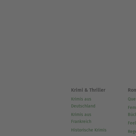
Krimi & Thriller
Ro
Krimis aus
Que
Deutschland
Fem
Krimis aus
Büc
Frankreich
Fee
Historische Krimis
Reg