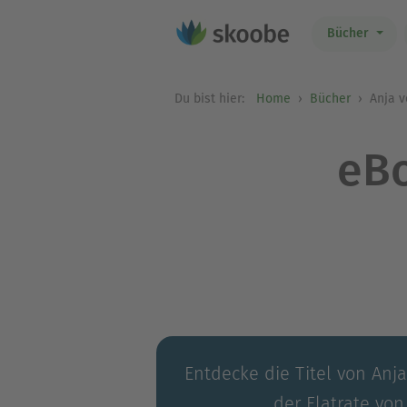
Bücher
Du bist hier:
Home
Bücher
Anja v
eBo
Entdecke die Titel von Anja
der Flatrate von