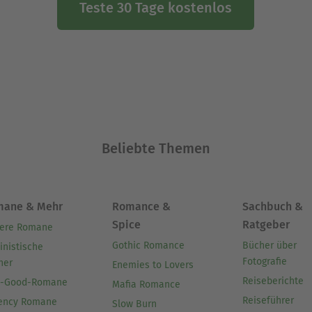
Teste 30 Tage kostenlos
Beliebte Themen
mane & Mehr
Romance &
Sachbuch &
Spice
Ratgeber
ere Romane
Gothic Romance
Bücher über
inistische
Fotografie
her
Enemies to Lovers
Reiseberichte
l-Good-Romane
Mafia Romance
Reiseführer
ency Romane
Slow Burn