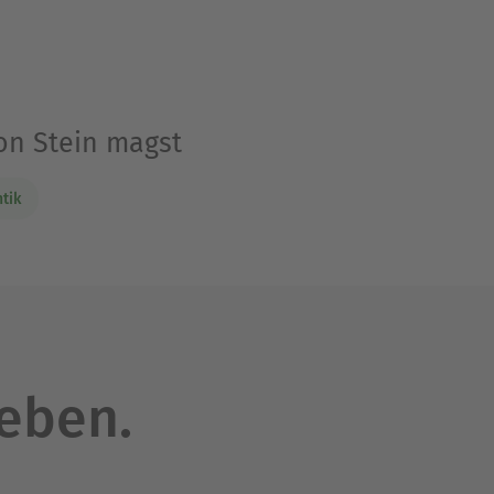
on Stein magst
tik
leben.