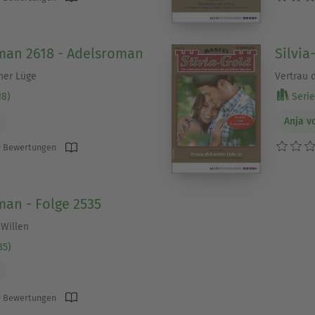
man 2618 - Adelsroman
Silvia
ner Lüge
Vertrau 
18)
Serie 
Anja v
 Bewertungen
an - Folge 2535
 Willen
35)
 Bewertungen