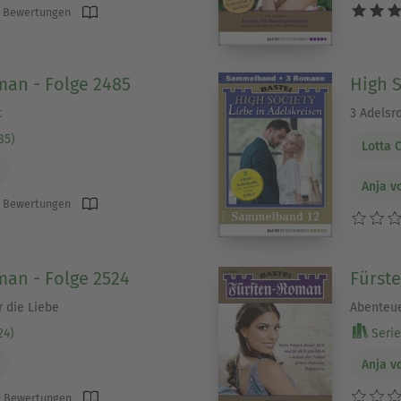
 Bewertungen
an - Folge 2485
High 
t
3 Adelsr
85)
Lotta 
Anja v
 Bewertungen
an - Folge 2524
Fürst
r die Liebe
Abenteue
24)
Serie 
Anja v
 Bewertungen