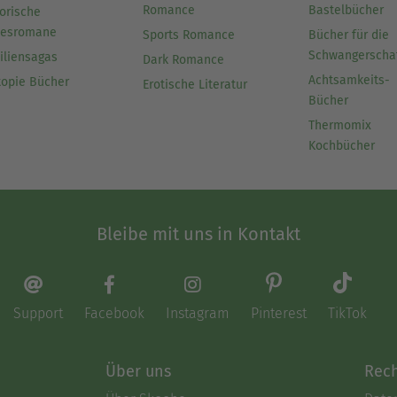
Romance
Bastelbücher
orische
besromane
Sports Romance
Bücher für die
Schwangerscha
iliensagas
Dark Romance
Achtsamkeits-
topie Bücher
Erotische Literatur
Bücher
Thermomix
Kochbücher
Bleibe mit uns in Kontakt
Support
Facebook
Instagram
Pinterest
TikTok
Über uns
Rech