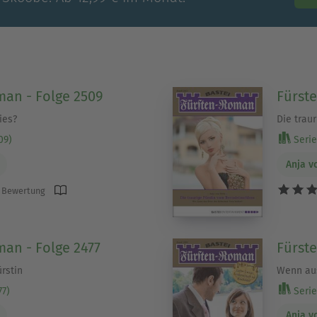
an - Folge 2509
Fürst
ies?
Die trau
09)
Serie 
Anja v
 Bewertung
an - Folge 2477
Fürst
rstin
Wenn aus
77)
Serie 
Anja v