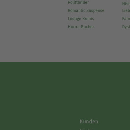
Politthriller
Hist
Romantic Suspense
Lie
Lustige Krimis
Fam
Horror Bücher
Dys
Kunden