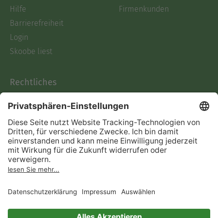
Hilfe
Firmenkunden
Barrierefreiheit
Login
Skoobe liest
Rechtliches
Datenschutz
AGB
Informationen nach Data
Act
Verträge hier kündigen
Impressum
Vertrag widerrufen