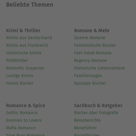
Beliebte Themen
Krimi & Thriller
Romane & Mehr
Krimis aus Deutschland
Queere Romane
Krimis aus Frankreich
Feministische Bücher
Historische Krimis
Feel-Good-Romane
Politthriller
Regency Romane
Romantic Suspense
Historische Liebesromane
Lustige Krimis
Familiensagas
Horror Bücher
Dystopie Bücher
Romance & Spice
Sachbuch & Ratgeber
Gothic Romance
Bücher über Fotografie
Enemies to Lovers
Reiseberichte
Mafia Romance
Reiseführer
Slow Burn Romance
Bastelbücher