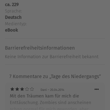
aufgefordert, das Studio zu verlassen, da unsere
ca. 229
Sicherheit nicht mehr garantiert werden kann.
Sprache:
Bitte treffen sie alle nötigen Schutzmaßnahmen.
Deutsch
Bringen sie sich in Sicherheit! Wir stellen mit
Medientyp:
sofortiger Wirkung den Sendebetrieb ein. Wir
eBook
wünschen unseren Zuhörern alles Gute. Passen
sie auf sich auf!"Der Beginn einer post-
apokalyptischen Hetzjagd, deren Ende jenseits
Barrierefreiheitsinformationen
aller Vorstellungskraft liegt!
Keine Information zur Barrierefreiheit bekannt
Ausblenden
7 Kommentare zu „Tage des Niedergangs“
Dani
– 20.04.2014
Mit den Träumen kam für mich die
Enttäuschung. Zombies sind anscheinen
schon normal für mich geworden, aber