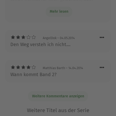
parallele Zeitschienen und Urschleim sind
Mehr lesen
nichts für mich. Band 2 also ohne mich. Die
Hauptfigur ist sympathisch und ihr Humor
trifft meinen.
AngelDok
– 04.05.2014
Den Weg versteh ich nicht....
Matthias Barth
– 14.04.2014
Wann kommt Band 2?
Weitere Kommentare anzeigen
Weitere Titel aus der Serie