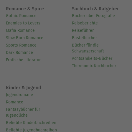
Romance & Spice
Sachbuch & Ratgeber
Gothic Romance
Bücher über Fotografie
Enemies to Lovers
Reiseberichte
Mafia Romance
Reiseführer
Slow Burn Romance
Bastelbücher
Sports Romance
Bücher für die
Schwangerschaft
Dark Romance
Achtsamkeits-Bücher
Erotische Literatur
Thermomix Kochbücher
Kinder & Jugend
Jugendromane
Romance
Fantasybücher für
Jugendliche
Beliebte Kinderbuchreihen
Beliebte Jugendbuchreihen