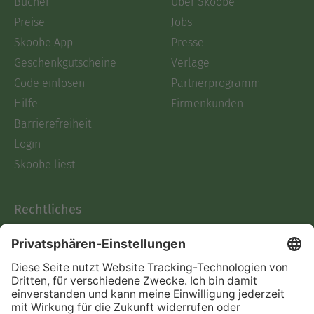
Bücher
Über Skoobe
Preise
Jobs
Skoobe App
Presse
Geschenkgutscheine
Verlage
Code einlösen
Partnerprogramm
Hilfe
Firmenkunden
Barrierefreiheit
Login
Skoobe liest
Rechtliches
Datenschutz
AGB
Informationen nach Data
Act
Verträge hier kündigen