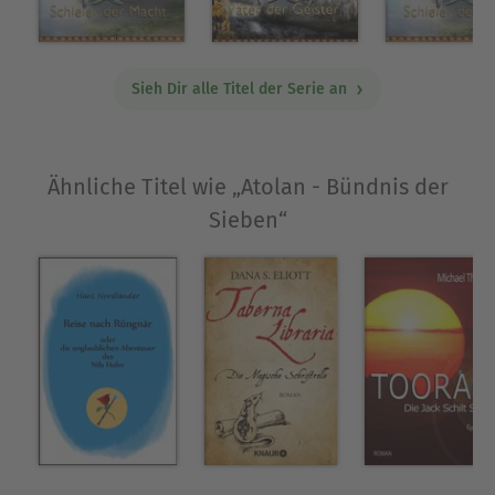
aber es gibt dabei auch tiefgreifende Verluste zu
beklagen. Die Menschen kämpfen mit Verrat und
skrupellosen Mächten. Eine Auseinandersetzung
mit werten und philosophischen Grundsätzen regt
Sieh Dir alle Titel der Serie an
Levantari`Daka an, seine Existenz und den Sinn
des Lebens zu überdenken.Begegnungen mit
neuen Wesen und Freunden bereichern die
Ähnliche Titel wie „Atolan - Bündnis der
Geschichte.Auch im zweiten Teil lässt sich der
Sieben“
Autor nicht nehmen, selbst eine Covergestaltung
vorzunehmen und Grafiken zu erstellen.
Über Andreas Klabunde
Andreas Klabunde, geboren 1968 in Stade.
Mit 18 zog er nach Heidelberg und lebt seitdem in
der Rhein-Neckar-Region.
Neben dem Schreiben ist er Maler, Illustrator und
Grafiker. Inspiriert vom Studium der vedischen
Schriften und dem Praktizieren von Yoga