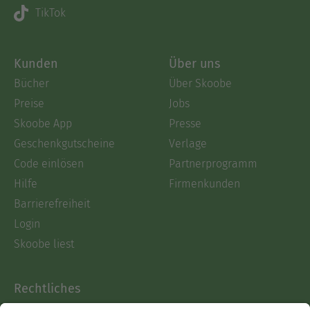
TikTok
Kunden
Über uns
Bücher
Über Skoobe
Preise
Jobs
Skoobe App
Presse
Geschenkgutscheine
Verlage
Code einlösen
Partnerprogramm
Hilfe
Firmenkunden
Barrierefreiheit
Login
Skoobe liest
Rechtliches
Datenschutz