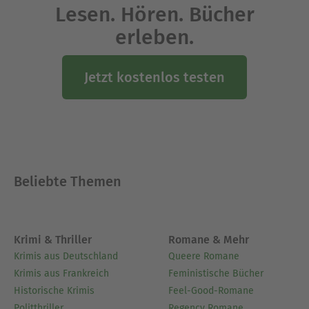
Lesen. Hören. Bücher
Daseins.
Erfahrungen als Krankenpfleger in der Psychiatrie
erleben.
lassen den Autor über den Sinn unserer Existenz
nachsinnen.
Jetzt kostenlos testen
Ausblenden
Beliebte Themen
Krimi & Thriller
Romane & Mehr
Krimis aus Deutschland
Queere Romane
Krimis aus Frankreich
Feministische Bücher
Historische Krimis
Feel-Good-Romane
Politthriller
Regency Romane