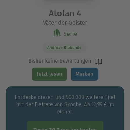
Atolan 4
Väter der Geister
Serie
Andreas Klabunde
Bisher keine Bewertungen
Jetzt lesen
Merken
Entdecke diesen und 500.000 weitere Titel
mit der Flatrate von Skoobe. Ab 12,99 € im
Monat.
Teste 30 Tage kostenlos