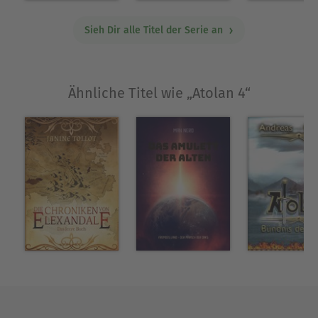
geschwächt. Dies ärgerte den dunklen Herrscher
im Reich der Schatten.Der Krieg von Gut und Böse
Sieh Dir alle Titel der Serie an
findet im vierten Teil einen epischen Höhepunkt.
Ein rasantes Abenteuer mit Freunden und neuen
Charakteren. Magische Waffen und wichtige
Ähnliche Titel wie „Atolan 4“
Entscheidungen machen den neuen vierten Teil
zu einem tiefsinnigen Erlebnis.Spannung von
Anfang bis zum Ende und darüber hinaus. Wer
weiß?
Über Andreas Klabunde
Andreas Klabunde, geboren 1968 in Stade.
Mit 18 zog er nach Heidelberg und lebt seitdem in
der Rhein-Neckar-Region.
Neben dem Schreiben ist er Maler, Illustrator und
Grafiker. Inspiriert vom Studium der vedischen
Schriften und dem Praktizieren von Yoga
beschäftigt sich der Künstler mit der Magie des