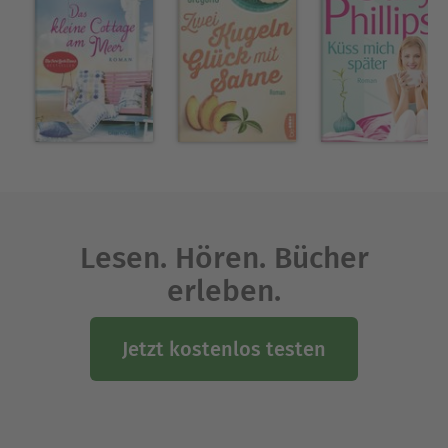
Kürbis verwandelt und Cassidy ihr Herz verliert?
Der Roman umfasst ca. 230 Taschenbuchseiten.
Über die Autorin
Amelie Winter schreibt romantisch-sinnliche
Romane mit liebenswerten Helden, einer Prise
Humor und viel Gefühl!
Ausblenden
Lesen. Hören. Bücher
erleben.
Jetzt kostenlos testen