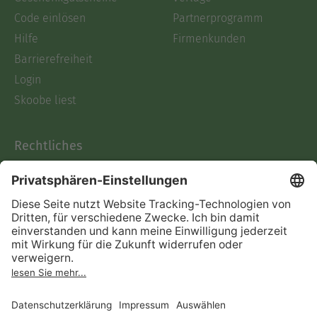
Code einlösen
Partnerprogramm
Hilfe
Firmenkunden
Barrierefreiheit
Login
Skoobe liest
Rechtliches
Datenschutz
AGB
Informationen nach Data
Act
Verträge hier kündigen
Impressum
Vertrag widerrufen