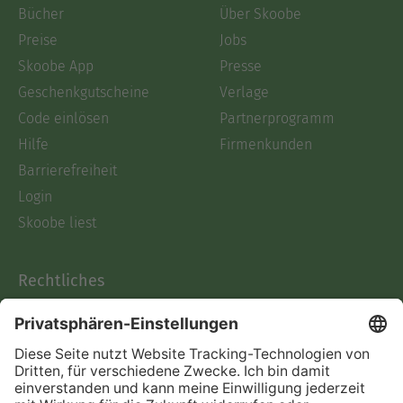
Bücher
Über Skoobe
Preise
Jobs
Skoobe App
Presse
Geschenkgutscheine
Verlage
Code einlösen
Partnerprogramm
Hilfe
Firmenkunden
Barrierefreiheit
Login
Skoobe liest
Rechtliches
Datenschutz
AGB
Informationen nach Data
Act