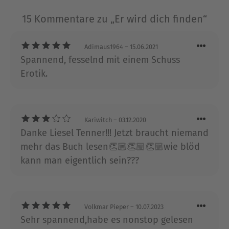
New-York-Times-Bestsellerautorin. eBooks von
15 Kommentare zu „Er wird dich finden“
beTHRILLED - mörderisch gute Unterhaltung.
Adimaus1964
– 15.06.2021
Über Alexandra Ivy
Spannend, fesselnd mit einem Schuss
Unter dem Pseudonym Alexandra Ivy
Erotik.
veröffentlicht die bekannte Regency-
Liebesroman-Autorin Deborah Raleigh ihre
Vampirromane. Ihre international erfolgreiche
-Reihe umfasst bereits elf
Guardians-of-Eternity
Kariwitch
– 03.12.2020
Bände und steht regelmäßig auf der
-
Danke Liesel Tenner!!! Jetzt braucht niemand
SPIEGEL
Bestsellerliste. Alexandra Ivy lebt mit ihrer Familie
mehr das Buch lesen👏🏼👏🏼👏🏼wie blöd
in Missouri.
kann man eigentlich sein???
Ausblenden
Volkmar Pieper
– 10.07.2023
Sehr spannend,habe es nonstop gelesen