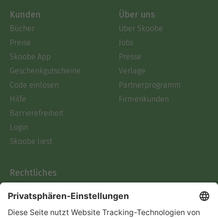
Kunden
Über uns
Bücher
Über Skoobe
Preise
Jobs
Skoobe App
Presse
Geschenkgutscheine
Verlage
Code einlösen
Partnerprogramm
Hilfe
Firmenkunden
Barrierefreiheit
Login
Skoobe liest
Rechtliches
Datenschutz
AGB
Informationen nach Data