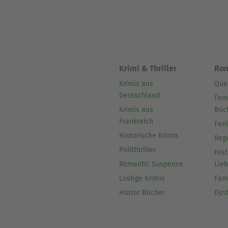
Krimi & Thriller
Ro
Krimis aus
Que
Deutschland
Fem
Krimis aus
Büc
Frankreich
Fee
Historische Krimis
Reg
Politthriller
Hist
Romantic Suspense
Lie
Lustige Krimis
Fam
Horror Bücher
Dys