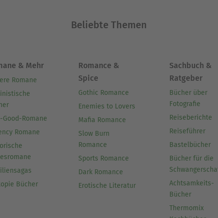
Beliebte Themen
mane & Mehr
Romance &
Sachbuch &
Spice
Ratgeber
ere Romane
Gothic Romance
Bücher über
inistische
Fotografie
her
Enemies to Lovers
Reiseberichte
l-Good-Romane
Mafia Romance
Reiseführer
ency Romane
Slow Burn
Romance
Bastelbücher
orische
besromane
Sports Romance
Bücher für die
Schwangerscha
iliensagas
Dark Romance
Achtsamkeits-
topie Bücher
Erotische Literatur
Bücher
Thermomix