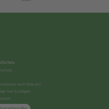
tliches
nschutz
rmationen nach Data Act
äge hier kündigen
essum
trag widerrufen