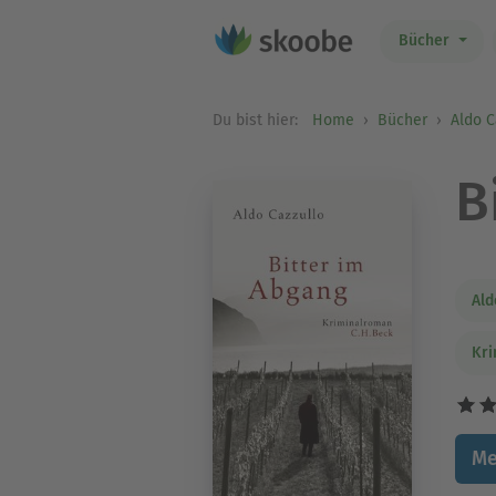
Bücher
Du bist hier:
Home
Bücher
Aldo C
B
Ald
Kri
Me