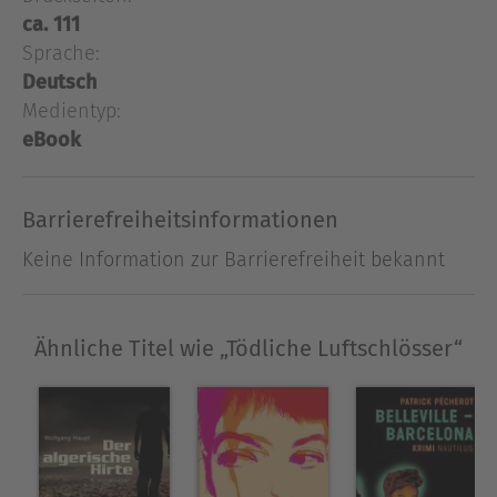
erbarmungslose Hetzjagd quer durch Frankreich,
ca. 111
ein mörderisches Duell zwischen Julie und
Sprache:
Thompson.VERFILMT VON YVES BOISSET, MIT
Deutsch
MARLÈNE JOBERTGRAND PRIX DE LITTÉRATURE
Medientyp:
POLICIÈRE
eBook
Ausblenden
Barrierefreiheitsinformationen
Keine Information zur Barrierefreiheit bekannt
Ähnliche Titel wie „Tödliche Luftschlösser“