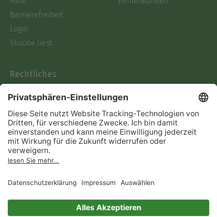
Hilfe
Firmenkunden
Barrierefreiheit
Login
Skoobe liest
Rechtliches
Datenschutz
AGB
Informationen nach Data
Act
Verträge hier kündigen
Impressum
Vertrag widerrufen