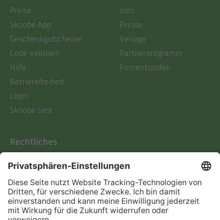
Preise
Jobs
Skoobe App
Presse
Geschenkgutscheine
Verlage
Code einlösen
Partnerprogramm
Hilfe
Firmenkunden
Barrierefreiheit
Login
Skoobe liest
Rechtliches
Datenschutz
AGB
Informationen nach Data
Act
Verträge hier kündigen