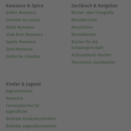
Romance & Spice
Sachbuch & Ratgeber
Gothic Romance
Bücher über Fotografie
Enemies to Lovers
Reiseberichte
Mafia Romance
Reiseführer
Slow Burn Romance
Bastelbücher
Sports Romance
Bücher für die
Schwangerschaft
Dark Romance
Achtsamkeits-Bücher
Erotische Literatur
Thermomix Kochbücher
Kinder & Jugend
Jugendromane
Romance
Fantasybücher für
Jugendliche
Beliebte Kinderbuchreihen
Beliebte Jugendbuchreihen