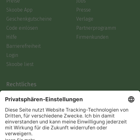
Preise
Jobs
Skoobe App
Presse
Geschenkgutscheine
Verlage
Code einlösen
Partnerprogramm
Hilfe
Firmenkunden
Barrierefreiheit
Login
Skoobe liest
Rechtliches
Datenschutz
AGB
Informationen nach Data
Act
Verträge hier kündigen
Impressum