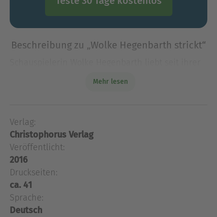
Teste 30 Tage kostenlos
Beschreibung zu „Wolke Hegenbarth strickt“
Schauspielerin Wolke Hegenbarth liebt seit ihrer
Kindheit Selbstgestricktes. Die Leidenschaft für
Mehr lesen
Wolle hat sie nicht losgelassen, in einer eigenen
Woll-Kollektion lässt sie nun ihrer Kreativität frei
Schauspielerin Wolke Hegenbarth liebt seit ihrer
Verlag:
Kindheit Selbstgestricktes. Die Leidenschaft für
Christophorus Verlag
Wolle hat sie nicht losgelassen, in einer eigenen
Woll-Kollektion lässt sie nun ihrer Kreativität
Veröffentlicht:
freien Lauf. Die Designs in diesem Buch, von ihr
2016
selbst präsentiert, zeigen eine ganz persönliche
Druckseiten:
Seite der Schauspielerin. Ihr trendiger Style,
ca. 41
kombiniert mit wunderschönen Garnen,
Sprache:
garantiert absolute Hingucker: Ausgefallene Pullis,
Deutsch