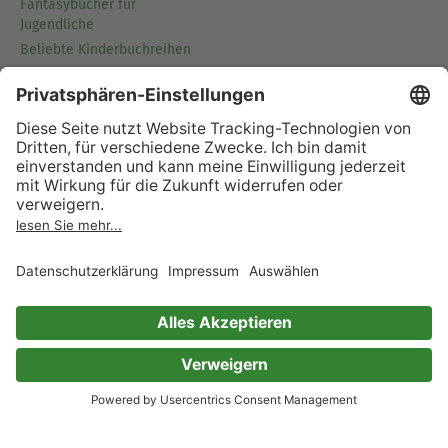
Fantasybücher für
Jugendliche
Beliebte Kinderbuchreihen
Beliebte Jugendbuchreihen
Bücher über Einhörner
Wissensbücher für Kinder
Bleibe mit uns in Kontakt
Support
Facebook
Instagram
Pinterest
TikTok