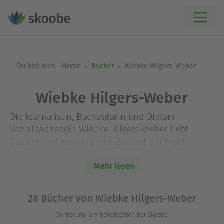
Du bist hier:
Home
Bücher
Wiebke Hilgers-Weber
Wiebke Hilgers-Weber
Die Journalistin, Buchautorin und Diplom-
Sozialpädagogin Wiebke Hilgers-Weber liebt
Sizilien und verbringt viel Zeit auf der Insel.
»Hier fühle ich mich zu Hause«, sagt sie und
Mehr lesen
schwärmt von den wunderbaren Menschen, der
herrlichen Natur und dem wohltuenden
28 Bücher von Wiebke Hilgers-Weber
Lebensstil.
Sortierung: am beliebtesten bei Skoobe