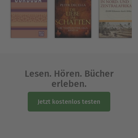
Bücher. Für den Observer schrieb sie jahrelang
eine erfolgreiche Gartenkolumne. 1930 erwarb sie
Sissinghurst Castle in Kent, wo sie zusammen mit
ihrem Mann einen der schönsten Gärten
Englands entwarf und anlegte.
Ausblenden
Lesen. Hören. Bücher
erleben.
Jetzt kostenlos testen