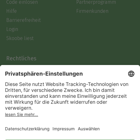
Code einlösen
Partnerprogramm
Hilfe
Firmenkunden
Barrierefreiheit
Login
Skoobe liest
Rechtliches
Datenschutz
AGB
Informationen nach Data
Act
Verträge hier kündigen
Impressum
Vertrag widerrufen