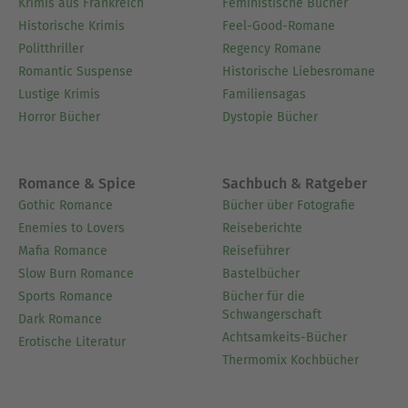
Krimis aus Frankreich
Feministische Bücher
Historische Krimis
Feel-Good-Romane
Politthriller
Regency Romane
Romantic Suspense
Historische Liebesromane
Lustige Krimis
Familiensagas
Horror Bücher
Dystopie Bücher
Romance & Spice
Sachbuch & Ratgeber
Gothic Romance
Bücher über Fotografie
Enemies to Lovers
Reiseberichte
Mafia Romance
Reiseführer
Slow Burn Romance
Bastelbücher
Sports Romance
Bücher für die
Schwangerschaft
Dark Romance
Achtsamkeits-Bücher
Erotische Literatur
Thermomix Kochbücher