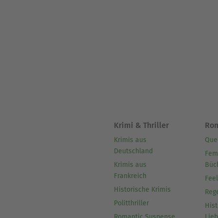
Krimi & Thriller
Ro
Krimis aus
Que
Deutschland
Fem
Krimis aus
Büc
Frankreich
Fee
Historische Krimis
Reg
Politthriller
Hist
Romantic Suspense
Lie