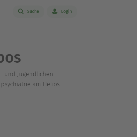
Suche
Login
pos
er- und Jugendlichen-
npsychiatrie am Helios