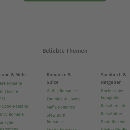
Beliebte Themen
mane & Mehr
Romance &
Sachbuch &
Spice
Ratgeber
ere Romane
Gothic Romance
Bücher über
inistische
Fotografie
her
Enemies to Lovers
Reiseberichte
l-Good-Romane
Mafia Romance
Reiseführer
ency Romane
Slow Burn
Romance
Bastelbücher
orische
besromane