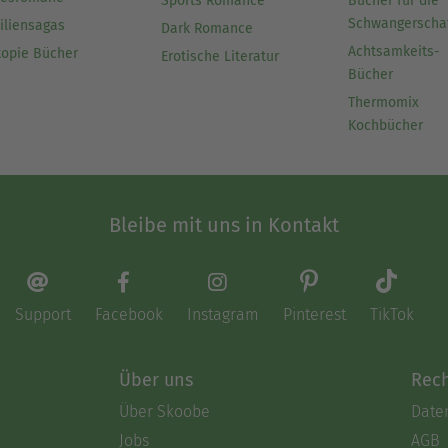
Sports Romance
Bücher für die
Schwangerscha
iliensagas
Dark Romance
Achtsamkeits-
topie Bücher
Erotische Literatur
Bücher
Thermomix
Kochbücher
Bleibe mit uns in Kontakt
Support
Facebook
Instagram
Pinterest
TikTok
Über uns
Rech
Über Skoobe
Date
Jobs
AGB