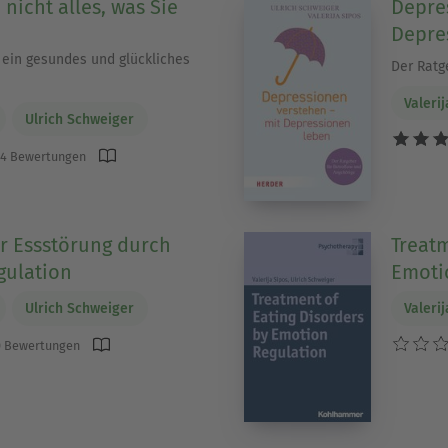
nicht alles, was Sie
Depre
Depre
r ein gesundes und glückliches
Der Ratg
Valeri
Ulrich Schweiger
4 Bewertungen
r Essstörung durch
Treatm
gulation
Emoti
Ulrich Schweiger
Valeri
 Bewertungen