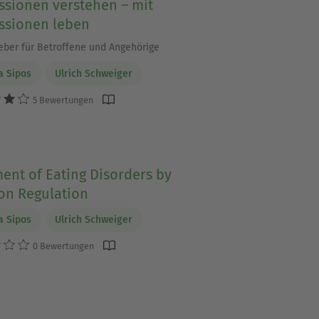
ssionen verstehen – mit
ssionen leben
eber für Betroffene und Angehörige
ja Sipos
Ulrich Schweiger
5 Bewertungen
ent of Eating Disorders by
on Regulation
ja Sipos
Ulrich Schweiger
0 Bewertungen