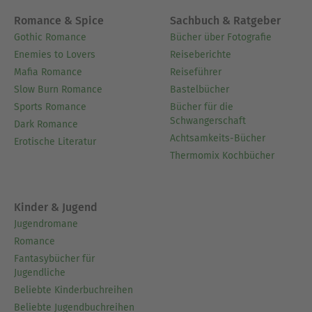
Romance & Spice
Sachbuch & Ratgeber
Gothic Romance
Bücher über Fotografie
Enemies to Lovers
Reiseberichte
Mafia Romance
Reiseführer
Slow Burn Romance
Bastelbücher
Sports Romance
Bücher für die
Schwangerschaft
Dark Romance
Achtsamkeits-Bücher
Erotische Literatur
Thermomix Kochbücher
Kinder & Jugend
Jugendromane
Romance
Fantasybücher für
Jugendliche
Beliebte Kinderbuchreihen
Beliebte Jugendbuchreihen