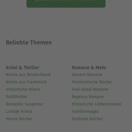
Wie Babys sich entwickeln
Mit extra »Verschnaufpausen« für Eltern
Über Uta Klawitter
Uta Klawitter, geb. 1944, ist Krankengymnastin und
Beliebte Themen
Feldenkrais-Pädagogin. Nach jahrelanger
Erfahrung mit Babys und Kindern arbeitet sie in
eigener Praxis auch mit Erwachsenen. Sie leitet
den „Klawitter-Kreis“ in Unterschleißheim bei
Krimi & Thriller
Romane & Mehr
München.
Krimis aus Deutschland
Queere Romane
Krimis aus Frankreich
Feministische Bücher
Ausblenden
Historische Krimis
Feel-Good-Romane
Politthriller
Regency Romane
Romantic Suspense
Historische Liebesromane
Lustige Krimis
Familiensagas
Horror Bücher
Dystopie Bücher