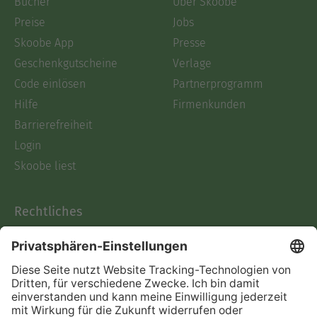
Bücher
Über Skoobe
Preise
Jobs
Skoobe App
Presse
Geschenkgutscheine
Verlage
Code einlösen
Partnerprogramm
Hilfe
Firmenkunden
Barrierefreiheit
Login
Skoobe liest
Rechtliches
Datenschutz
AGB
Informationen nach Data
Act
Verträge hier kündigen