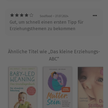
Sozialpädagogik in Hamburg-Altona. Derzeit ist sie
Lehrbeauftragte an der Christian-Albrechts-
Universität Kiel und als Fachbuchautorin,
Soulfood
– 27.07.2024
Fortbildnerin, Coach und pädagogische
Gut, um schnell einen ersten Tipp für
Organisationsberaterin tätig.
Erziehungsthemen zu bekommen
Ausblenden
Ähnliche Titel wie „Das kleine Erziehungs-
ABC“