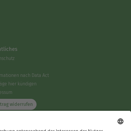
tliches
nschutz
rmationen nach Data Act
äge hier kündigen
essum
trag widerrufen