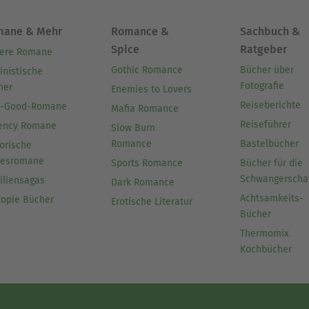
mane & Mehr
Romance &
Sachbuch &
Spice
Ratgeber
ere Romane
Gothic Romance
Bücher über
inistische
Fotografie
her
Enemies to Lovers
Reiseberichte
l-Good-Romane
Mafia Romance
Reiseführer
ency Romane
Slow Burn
Romance
Bastelbücher
orische
besromane
Sports Romance
Bücher für die
Schwangerscha
iliensagas
Dark Romance
Achtsamkeits-
topie Bücher
Erotische Literatur
Bücher
Thermomix
Kochbücher