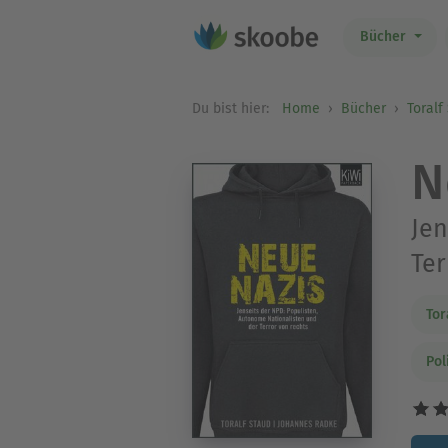
Bücher
Du bist hier:
Home
Bücher
Toralf
N
Jen
Ter
Tor
Pol