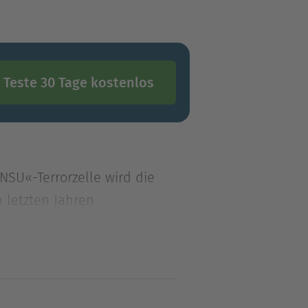
Teste 30 Tage kostenlos
NSU«-Terrorzelle wird die
 letzten Jahren
NSU«-Terrorzelle wird die
 letzten Jahren zugleich
NPD lenkt die Aufmerksamkeit
ge und äußerst gewaltbereite