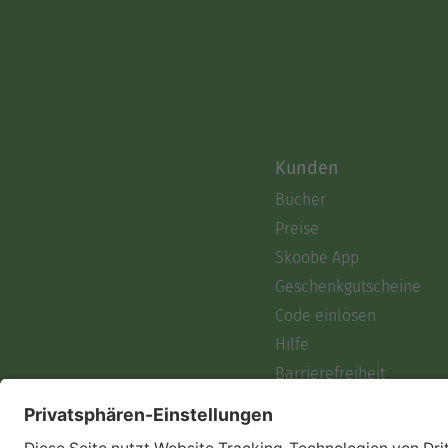
Kunden
Bücher
Preise
Skoobe App
Geschenkgutscheine
Code einlösen
Hilfe
Barrierefreiheit
Login
Skoobe liest