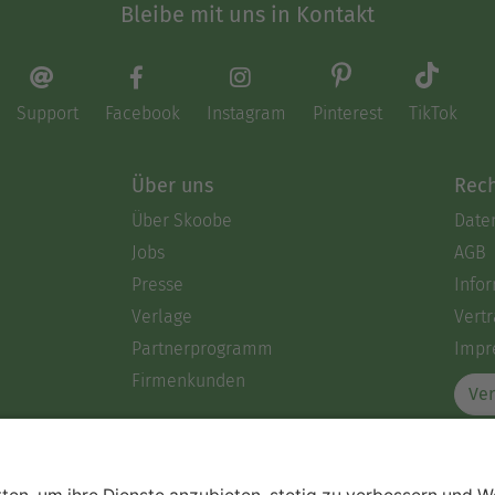
Bleibe mit uns in Kontakt
Support
Facebook
Instagram
Pinterest
TikTok
Über uns
Rech
Über Skoobe
Date
Jobs
AGB
Presse
Info
Verlage
Vertr
Partnerprogramm
Impr
Firmenkunden
Ver