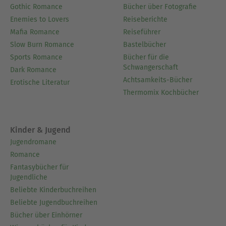
Gothic Romance
Bücher über Fotografie
Enemies to Lovers
Reiseberichte
Mafia Romance
Reiseführer
Slow Burn Romance
Bastelbücher
Sports Romance
Bücher für die
Schwangerschaft
Dark Romance
Achtsamkeits-Bücher
Erotische Literatur
Thermomix Kochbücher
Kinder & Jugend
Jugendromane
Romance
Fantasybücher für
Jugendliche
Beliebte Kinderbuchreihen
Beliebte Jugendbuchreihen
Bücher über Einhörner