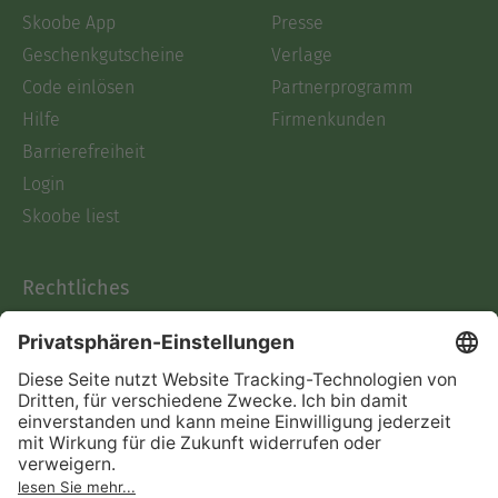
Skoobe App
Presse
Geschenkgutscheine
Verlage
Code einlösen
Partnerprogramm
Hilfe
Firmenkunden
Barrierefreiheit
Login
Skoobe liest
Rechtliches
Datenschutz
AGB
Informationen nach Data
Act
Verträge hier kündigen
Impressum