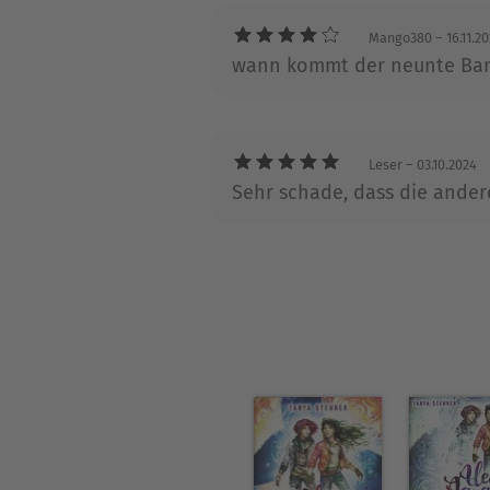
Tanya Stewner, zunächst Übe
Mango380
– 16.11.2
Kinderbuchserien, v.a. Alea 
wann kommt der neunte Ban
Leser
– 03.10.2024
Sehr schade, dass die andere