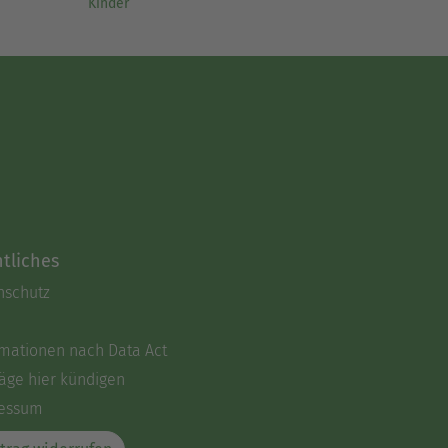
Kinder
tliches
nschutz
rmationen nach Data Act
äge hier kündigen
essum