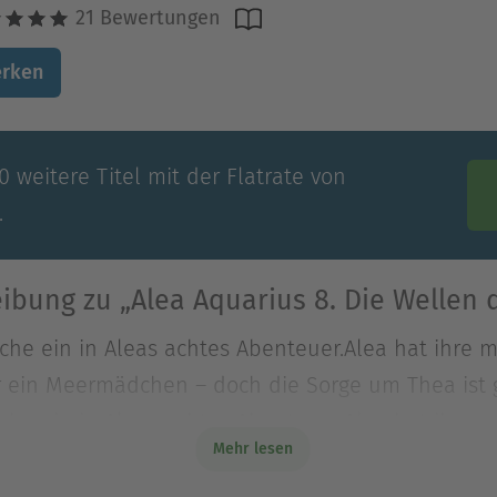
21 Bewertungen
rken
 weitere Titel mit der Flatrate von
.
ibung zu „Alea Aquarius 8. Die Wellen d
he ein in Aleas achtes Abenteuer.Alea hat ihre 
r ein Meermädchen – doch die Sorge um Thea ist g
he ein in Aleas achtes Abenteuer.Alea hat ihre 
Mehr lesen
r ein Meermädchen – doch die Sorge um Thea ist 
plant er und welche besondere Rolle kommt Tess 