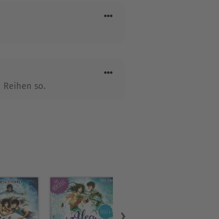
anz dem Schreiben. Ihre
rnational erfolgreich.
n Reihen so.