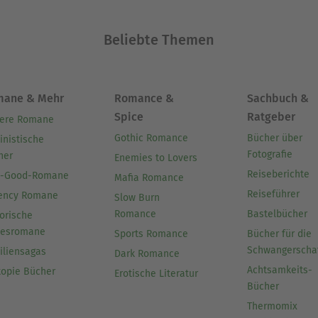
Beliebte Themen
mane & Mehr
Romance &
Sachbuch &
Spice
Ratgeber
ere Romane
Gothic Romance
Bücher über
inistische
Fotografie
her
Enemies to Lovers
Reiseberichte
l-Good-Romane
Mafia Romance
Reiseführer
ency Romane
Slow Burn
Romance
Bastelbücher
orische
besromane
Sports Romance
Bücher für die
Schwangerscha
iliensagas
Dark Romance
Achtsamkeits-
topie Bücher
Erotische Literatur
Bücher
Thermomix