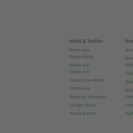
Krimi & Thriller
Ro
Krimis aus
Que
Deutschland
Fem
Krimis aus
Büc
Frankreich
Fee
Historische Krimis
Reg
Politthriller
Hist
Romantic Suspense
Lie
Lustige Krimis
Fam
Horror Bücher
Dys