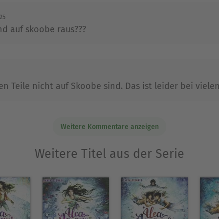
rsetzerin und Lektorin, widmet sich inzwischen g
025
Aquarius, sind sowohl in Deutschland als auch inte
d auf skoobe raus???
Ausblenden
n Teile nicht auf Skoobe sind. Das ist leider bei viele
Weitere Kommentare anzeigen
Weitere Titel aus der Serie