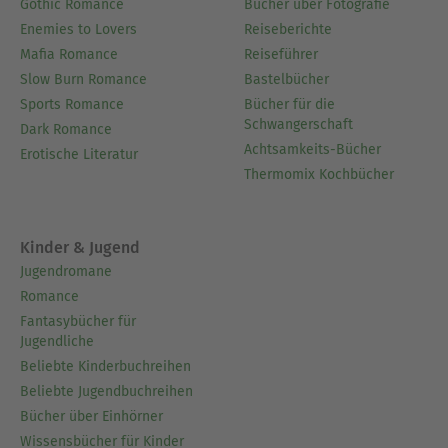
Gothic Romance
Bücher über Fotografie
Enemies to Lovers
Reiseberichte
Mafia Romance
Reiseführer
Slow Burn Romance
Bastelbücher
Sports Romance
Bücher für die
Schwangerschaft
Dark Romance
Achtsamkeits-Bücher
Erotische Literatur
Thermomix Kochbücher
Kinder & Jugend
Jugendromane
Romance
Fantasybücher für
Jugendliche
Beliebte Kinderbuchreihen
Beliebte Jugendbuchreihen
Bücher über Einhörner
Wissensbücher für Kinder