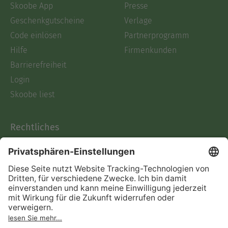
Skoobe App
Presse
Geschenkgutscheine
Verlage
Code einlösen
Partnerprogramm
Hilfe
Firmenkunden
Barrierefreiheit
Login
Skoobe liest
Rechtliches
Datenschutz
AGB
Informationen nach Data
Act
Verträge hier kündigen
Impressum