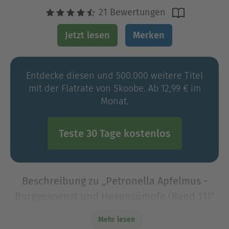
21 Bewertungen
Jetzt lesen
Merken
Entdecke diesen und 500.000 weitere Titel
mit der Flatrate von Skoobe. Ab 12,99 € im
Monat.
Teste 30 Tage kostenlos
Beschreibung zu „Petronella Apfelmus -
Burggespenst und Hexensümpfe (Band 11)“
Petronella Apfelmus - die magische Kinderbuch-
Mehr lesen
Reihe zum Vorlesen und Selberlesen für Kinder