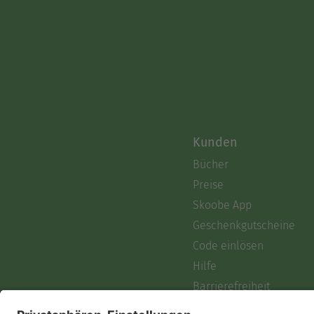
Kunden
Bücher
Preise
Skoobe App
Geschenkgutscheine
Code einlösen
Hilfe
Barrierefreiheit
Login