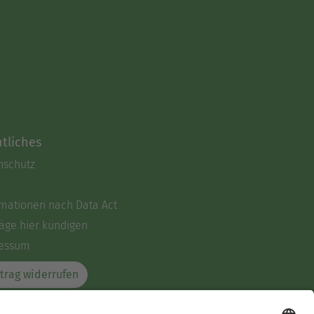
tliches
nschutz
rmationen nach Data Act
äge hier kündigen
essum
trag widerrufen