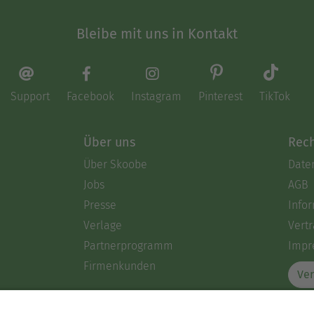
Bleibe mit uns in Kontakt
Support
Facebook
Instagram
Pinterest
TikTok
Über uns
Rech
Über Skoobe
Date
Jobs
AGB
Presse
Info
Verlage
Vertr
Partnerprogramm
Impr
Firmenkunden
Ver