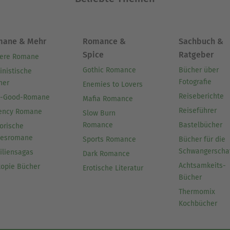
mane & Mehr
Romance &
Sachbuch &
Spice
Ratgeber
ere Romane
Gothic Romance
Bücher über
inistische
Fotografie
her
Enemies to Lovers
Reiseberichte
l-Good-Romane
Mafia Romance
Reiseführer
ency Romane
Slow Burn
Romance
Bastelbücher
orische
besromane
Sports Romance
Bücher für die
Schwangerscha
iliensagas
Dark Romance
Achtsamkeits-
topie Bücher
Erotische Literatur
Bücher
Thermomix
Kochbücher