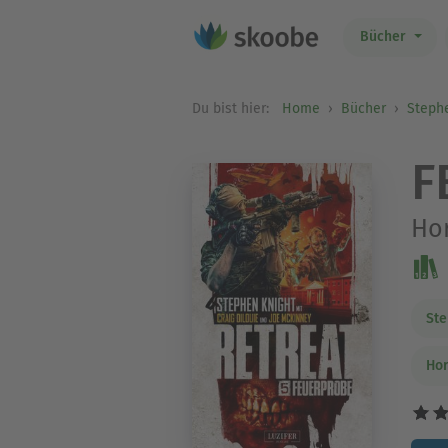
Bücher
Du bist hier:
Home
Bücher
Steph
F
Hor
Ste
Hor