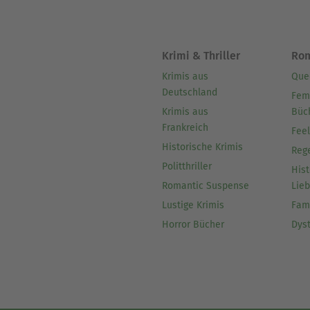
Krimi & Thriller
Ro
Krimis aus
Que
Deutschland
Fem
Krimis aus
Büc
Frankreich
Fee
Historische Krimis
Reg
Politthriller
Hist
Romantic Suspense
Lie
Lustige Krimis
Fam
Horror Bücher
Dys