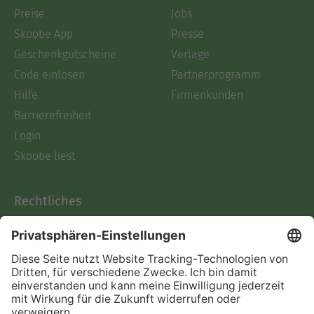
Preise
Jobs
Skoobe App
Presse
Geschenkgutscheine
Verlage
Code einlösen
Partnerprogramm
Hilfe
Firmenkunden
Barrierefreiheit
Login
Skoobe liest
Rechtliches
Datenschutz
AGB
Informationen nach Data
Act
Verträge hier kündigen