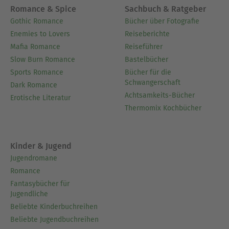
Romance & Spice
Sachbuch & Ratgeber
Gothic Romance
Bücher über Fotografie
Enemies to Lovers
Reiseberichte
Mafia Romance
Reiseführer
Slow Burn Romance
Bastelbücher
Sports Romance
Bücher für die
Schwangerschaft
Dark Romance
Achtsamkeits-Bücher
Erotische Literatur
Thermomix Kochbücher
Kinder & Jugend
Jugendromane
Romance
Fantasybücher für
Jugendliche
Beliebte Kinderbuchreihen
Beliebte Jugendbuchreihen