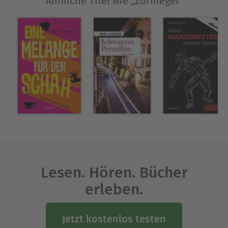
Ähnliche Titel wie „Zürihegel“
»Tellspielopfer«, »Todlerone«, »Zürihegel« und
»Eiffels Schuld«.
Ausblenden
Lesen. Hören. Bücher
erleben.
Jetzt kostenlos testen