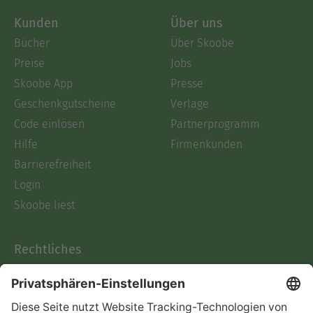
Kunden
Über uns
Bücher
Über Skoobe
Preise
Jobs
Skoobe App
Presse
Geschenkgutscheine
Verlage
Code einlösen
Partnerprogramm
Hilfe
Firmenkunden
Barrierefreiheit
Login
Skoobe liest
Rechtliches
Datenschutz
AGB
Informationen nach Data