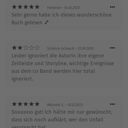
Hailey & Noah-- Crashed Secrets. Erin &
Jackson//
Heidrun
– 04.12.2023
Sehr gerne habe ich dieses wunderschöne
Buch gelesen 💕
Über Solvig Schneeberg
Solvig Schneeberg studierte
Literaturwissenschaften in ihrer Heimatstadt
Erfurt, bevor sie beschloss, sich einzig dem
Schnick-Schnack
– 27.09.2025
Schreiben zu widmen. Bereits in jungen Jahren
Leider ignoriert die Autorin ihre eigene
entdeckte sie die Liebe zum geschriebenen Wort
Zeitleiste und Storyline. wichtige Ereignisse
und fing bald an, ihre eigenen Geschichten
aus dem co Band werden hier total
aufzuschreiben und zu veröffentlichen. Sie ist
ignoriert.
eine verträumte Romantikerin, weshalb es nicht
verwunderlich ist, dass ihr ganzer Fokus auf
Fantasy- und Liebesromanen liegt. Zusammen mit
ihrem Lebensgefährten, einem Hund und den
Melanie S.
– 02.12.2023
Katzen lebt sie am Waldrand von Weimar.
Soooooo gut! Ich hätte mir nur gewünscht,
dass sich noch aufklärt, wer den Unfall
Ausblenden
verursacht hat.