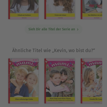
er Julia entdeckte, dann sah er wieder hinaus.
»Hast du keine Lust, mit den anderen Kindern zu
spielen?« fragte Julia mit sanfter Stimme. »Sieh
mal, wie die anderen das schöne Wetter
genießen.« Kevin schüttelte nur stumm den Kopf
Sieh Dir alle Titel der Serie an
und drückte seinen Teddybär fester an sich. Julia
zögerte. Sollte sie den Kleinen einfach allein da
sitzen lassen? Kurzerhand setzte sie sich neben
Ähnliche Titel wie „Kevin, wo bist du?“
ihn auf die Fensterbank und sah ebenfalls
hinaus. »Wartest du auf jemanden? Du bist oft
hier oben im Zimmer, wenn die anderen spielen,
nicht wahr?« Kevin sah Julia wieder ernst mit
seinen traurigen Augen an. »Ich warte darauf, daß
meine Mama mich holt.« »Deine Mama? Davon
weiß ich ja gar nichts. Wann wollte sie denn
kommen?« fragte Julia erstaunt. Ihr war bekannt,
daß Kevin vor einiger Zeit zur Adoption
freigegeben worden war. Hatte er etwa bereits