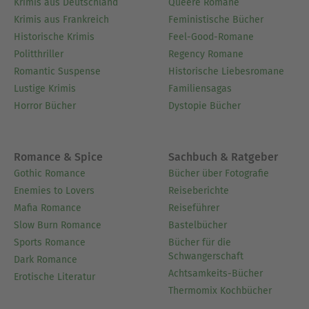
Krimis aus Deutschland
Queere Romane
Krimis aus Frankreich
Feministische Bücher
Historische Krimis
Feel-Good-Romane
Politthriller
Regency Romane
Romantic Suspense
Historische Liebesromane
Lustige Krimis
Familiensagas
Horror Bücher
Dystopie Bücher
Romance & Spice
Sachbuch & Ratgeber
Gothic Romance
Bücher über Fotografie
Enemies to Lovers
Reiseberichte
Mafia Romance
Reiseführer
Slow Burn Romance
Bastelbücher
Sports Romance
Bücher für die
Schwangerschaft
Dark Romance
Achtsamkeits-Bücher
Erotische Literatur
Thermomix Kochbücher