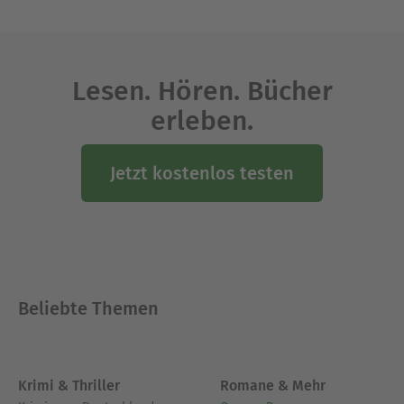
neue Eltern gefunden? »Ich weiß ganz genau, daß
meine Mama eines Tages vor der Tür steht und
mich nach Hause holt.« Trotzig drehte sich Kevin
von Julia weg, doch sie sah trotzdem, daß er den
Lesen. Hören. Bücher
Tränen nahe war. Erschrocken wollte sie ihn an
erleben.
Ausblenden
Jetzt kostenlos testen
Beliebte Themen
Krimi & Thriller
Romane & Mehr