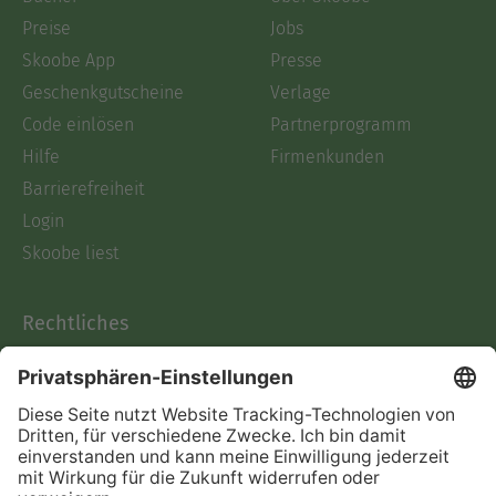
Preise
Jobs
Skoobe App
Presse
Geschenkgutscheine
Verlage
Code einlösen
Partnerprogramm
Hilfe
Firmenkunden
Barrierefreiheit
Login
Skoobe liest
Rechtliches
Datenschutz
AGB
Informationen nach Data
Act
Verträge hier kündigen