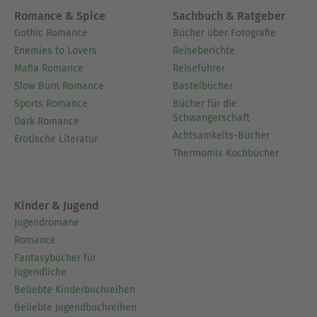
Romance & Spice
Sachbuch & Ratgeber
Gothic Romance
Bücher über Fotografie
Enemies to Lovers
Reiseberichte
Mafia Romance
Reiseführer
Slow Burn Romance
Bastelbücher
Sports Romance
Bücher für die
Schwangerschaft
Dark Romance
Achtsamkeits-Bücher
Erotische Literatur
Thermomix Kochbücher
Kinder & Jugend
Jugendromane
Romance
Fantasybücher für
Jugendliche
Beliebte Kinderbuchreihen
Beliebte Jugendbuchreihen