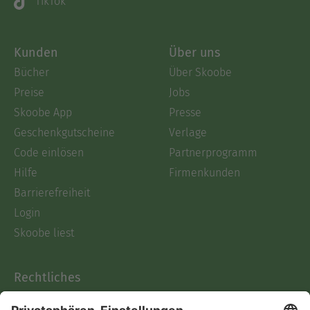
TikTok
Kunden
Über uns
Bücher
Über Skoobe
Preise
Jobs
Skoobe App
Presse
Geschenkgutscheine
Verlage
Code einlösen
Partnerprogramm
Hilfe
Firmenkunden
Barrierefreiheit
Login
Skoobe liest
Rechtliches
Datenschutz