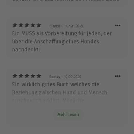
Einhorn
– 07.01.2018
Ein MUSS als Vorbereitung für jeden, der
über die Anschaffung eines Hundes
nachdenkt!
Scotty
– 19.09.2020
Ein wirklich gutes Buch welches die
Beziehung zwischen Hund und Mensch
anschaulich erklärt. Mögliche
Schwachstellen in der Erziehung werden an
Mehr lesen
nachvollziehbaren Beispielen aufzeigt.
Sollte gern vor der Anschaffung eines
Hundes gelesen werden. Schadet aber auch