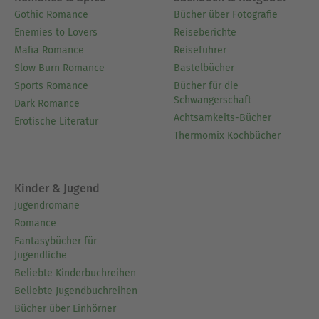
Gothic Romance
Bücher über Fotografie
Enemies to Lovers
Reiseberichte
Mafia Romance
Reiseführer
Slow Burn Romance
Bastelbücher
Sports Romance
Bücher für die
Schwangerschaft
Dark Romance
Achtsamkeits-Bücher
Erotische Literatur
Thermomix Kochbücher
Kinder & Jugend
Jugendromane
Romance
Fantasybücher für
Jugendliche
Beliebte Kinderbuchreihen
Beliebte Jugendbuchreihen
Bücher über Einhörner