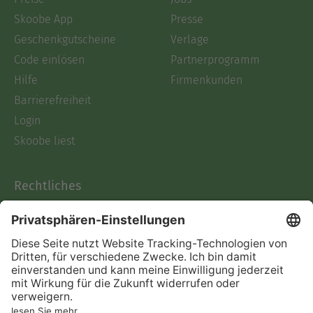
Skoobe App
Presse
Geschenkgutscheine
Verlage
Code einlösen
Partnerprogramm
Hilfe
Firmenkunden
Barrierefreiheit
Login
Skoobe liest
Rechtliches
Datenschutz
AGB
Informationen nach Data
Act
Verträge hier kündigen
Impressum