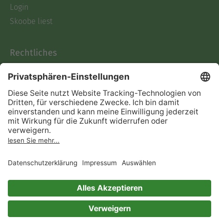
Login
Skoobe liest
Rechtliches
Datenschutz
AGB
Informationen nach Data
Act
Verträge hier kündigen
Impressum
Vertrag widerrufen
Immer ein gutes Buch