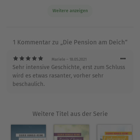
„Syndikat“, der Vereinigung deutschsprachiger
Weitere anzeigen
Krimiautorinnen und -autoren. Der Roman
„Janssenhaus“ ist ihr dritter Krimi im Gmeiner-
Verlag.
1 Kommentar zu „Die Pension am Deich“
Ausblenden
Mariele
– 18.05.2021
Sehr intensive Geschichte, erst zum Schluss
wird es etwas rasanter, vorher sehr
beschaulich.
Weitere Titel aus der Serie