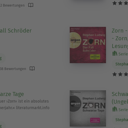
2 Bewertungen
Fall Schröder
Zorn -
- Zorn
Lesun
)
Serie 
g
Stepha
38 Bewertungen
arze Tage
Schwar
(Unge
euer ›Zorn‹ ist ein absolutes
erjahr.« literaturmarkt.info
Serie 
)
Stepha
g