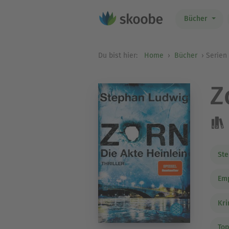
Bücher
Du bist hier:
Home
Bücher
Serien
Z
Ste
Em
Kri
Top