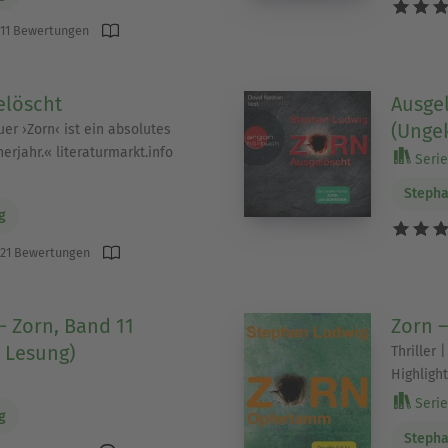
11 Bewertungen
elöscht
Ausgel
(Unge
euer ›Zorn‹ ist ein absolutes
erjahr.« literaturmarkt.info
Serie 
)
Stepha
g
21 Bewertungen
 Zorn, Band 11
Zorn 
 Lesung)
Thriller 
Highlight
Serie 
g
Stepha