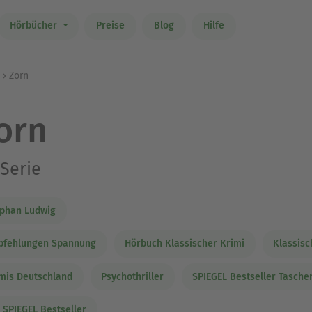
Hörbücher
Preise
Blog
Hilfe
Zorn
orn
Serie
phan Ludwig
pfehlungen Spannung
Hörbuch Klassischer Krimi
Klassisc
mis Deutschland
Psychothriller
SPIEGEL Bestseller Tasch
 SPIEGEL Bestseller