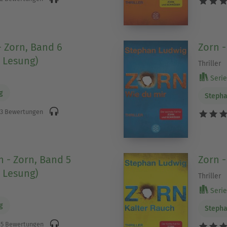
- Zorn, Band 6
Zorn -
 Lesung)
Thriller
Serie 
g
Stepha
3 Bewertungen
h - Zorn, Band 5
Zorn -
 Lesung)
Thriller
Serie 
g
Stepha
5 Bewertungen