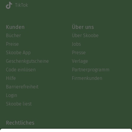
TikTok
Kunden
Über uns
Bücher
Über Skoobe
Preise
Jobs
Skoobe App
Presse
Geschenkgutscheine
Verlage
Code einlösen
Partnerprogramm
Hilfe
Firmenkunden
Barrierefreiheit
Login
Skoobe liest
Rechtliches
Datenschutz