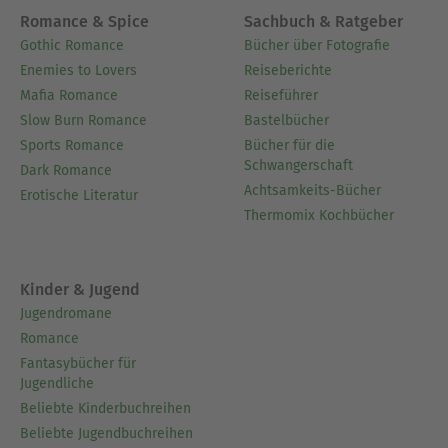
Romance & Spice
Sachbuch & Ratgeber
Gothic Romance
Bücher über Fotografie
Enemies to Lovers
Reiseberichte
Mafia Romance
Reiseführer
Slow Burn Romance
Bastelbücher
Sports Romance
Bücher für die
Schwangerschaft
Dark Romance
Achtsamkeits-Bücher
Erotische Literatur
Thermomix Kochbücher
Kinder & Jugend
Jugendromane
Romance
Fantasybücher für
Jugendliche
Beliebte Kinderbuchreihen
Beliebte Jugendbuchreihen