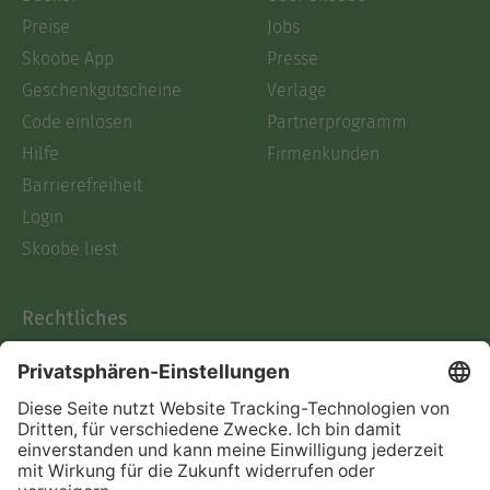
Preise
Jobs
Skoobe App
Presse
Geschenkgutscheine
Verlage
Code einlösen
Partnerprogramm
Hilfe
Firmenkunden
Barrierefreiheit
Login
Skoobe liest
Rechtliches
Datenschutz
AGB
Informationen nach Data
Act
Verträge hier kündigen