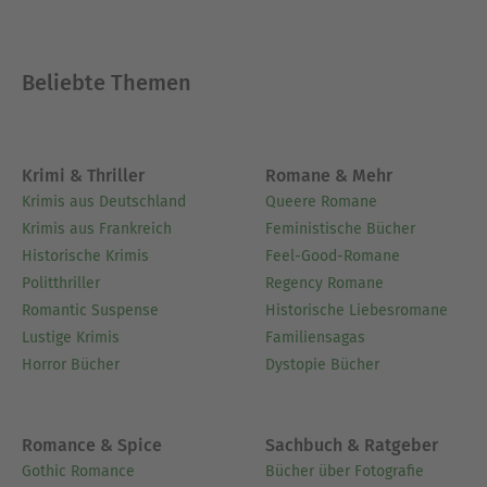
den Namen Neal Chadwick, Henry Rohmer, Conny
Walden und Janet Farell.
Beliebte Themen
Über Alfred Bekker
flsf
Krimi & Thriller
Romane & Mehr
Ausblenden
Krimis aus Deutschland
Queere Romane
Krimis aus Frankreich
Feministische Bücher
Historische Krimis
Feel-Good-Romane
Politthriller
Regency Romane
Romantic Suspense
Historische Liebesromane
Lustige Krimis
Familiensagas
Horror Bücher
Dystopie Bücher
Romance & Spice
Sachbuch & Ratgeber
Gothic Romance
Bücher über Fotografie