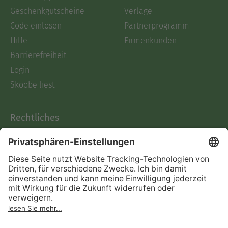
Geschenkgutscheine
Verlage
Code einlösen
Partnerprogramm
Hilfe
Firmenkunden
Barrierefreiheit
Login
Skoobe liest
Rechtliches
Datenschutz
AGB
Informationen nach Data
Act
Verträge hier kündigen
Impressum
Vertrag widerrufen