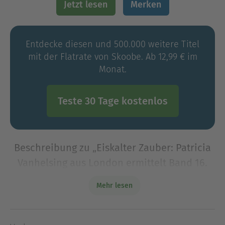
Jetzt lesen
Merken
Entdecke diesen und 500.000 weitere Titel
mit der Flatrate von Skoobe. Ab 12,99 € im
Monat.
Teste 30 Tage kostenlos
Beschreibung zu „Eiskalter Zauber: Patricia
Vanhelsing aus London ermittelt Band 16.
Zwei mysteriöse Fälle“
Mehr lesen
Patricia Vanhelsing ist Reporterin eines
Boulevard-Blattes in London - und ihre
Spezialität sind Fälle der ungewöhnlichen,