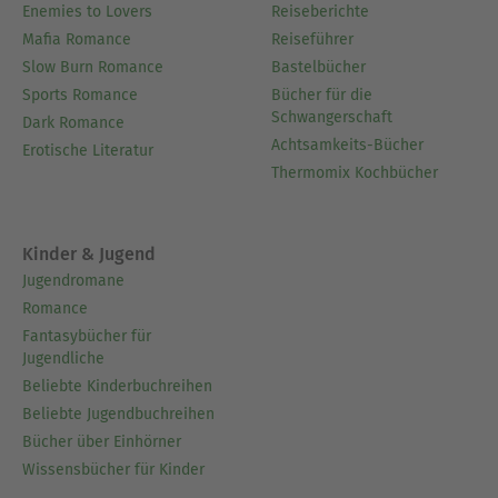
Enemies to Lovers
Reiseberichte
Mafia Romance
Reiseführer
Slow Burn Romance
Bastelbücher
Sports Romance
Bücher für die
Schwangerschaft
Dark Romance
Achtsamkeits-Bücher
Erotische Literatur
Thermomix Kochbücher
Kinder & Jugend
Jugendromane
Romance
Fantasybücher für
Jugendliche
Beliebte Kinderbuchreihen
Beliebte Jugendbuchreihen
Bücher über Einhörner
Wissensbücher für Kinder