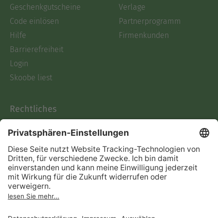
Geschenkgutscheine
Verlage
Code einlösen
Partnerprogramm
Hilfe
Firmenkunden
Barrierefreiheit
Login
Skoobe liest
Rechtliches
Datenschutz
AGB
Informationen nach Data
Act
Verträge hier kündigen
Impressum
Vertrag widerrufen