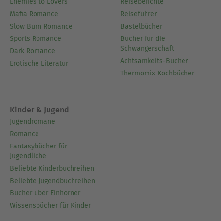
Enemies to Lovers
Reiseberichte
Mafia Romance
Reiseführer
Slow Burn Romance
Bastelbücher
Sports Romance
Bücher für die
Schwangerschaft
Dark Romance
Achtsamkeits-Bücher
Erotische Literatur
Thermomix Kochbücher
Kinder & Jugend
Jugendromane
Romance
Fantasybücher für
Jugendliche
Beliebte Kinderbuchreihen
Beliebte Jugendbuchreihen
Bücher über Einhörner
Wissensbücher für Kinder