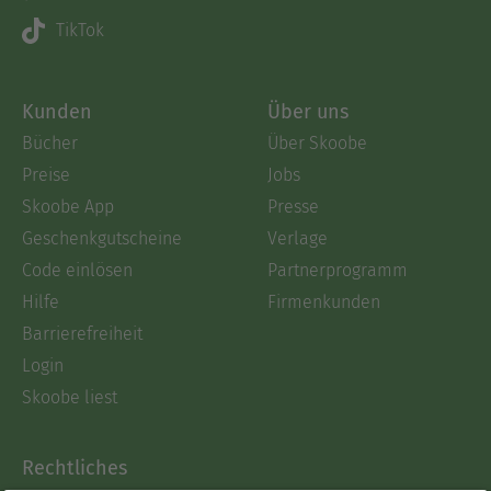
TikTok
Kunden
Über uns
Bücher
Über Skoobe
Preise
Jobs
Skoobe App
Presse
Geschenkgutscheine
Verlage
Code einlösen
Partnerprogramm
Hilfe
Firmenkunden
Barrierefreiheit
Login
Skoobe liest
Rechtliches